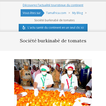
Navigation
Découvrez l’actualité touristique du continent
Menu
Vous êtes sur
Tamafrica.com
>
My Blog
>
Société burkinabè de tomates
L'actu santé du continent en un seul clic ici
Société burkinabè de tomates