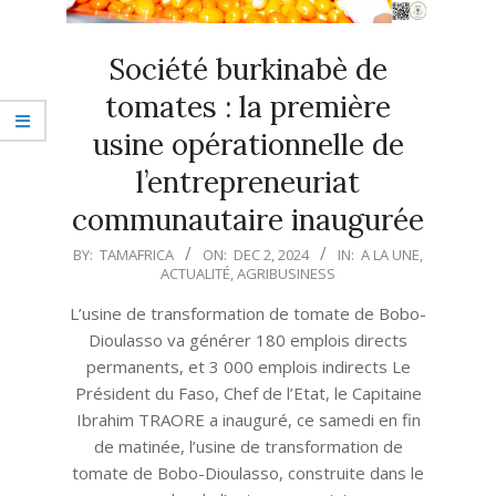
Société burkinabè de
tomates : la première
usine opérationnelle de
l’entrepreneuriat
communautaire inaugurée
2024-
BY:
TAMAFRICA
ON:
DEC 2, 2024
IN:
A LA UNE
,
ACTUALITÉ
,
AGRIBUSINESS
12-
02
L’usine de transformation de tomate de Bobo-
Dioulasso va générer 180 emplois directs
permanents, et 3 000 emplois indirects Le
Président du Faso, Chef de l’Etat, le Capitaine
Ibrahim TRAORE a inauguré, ce samedi en fin
de matinée, l’usine de transformation de
tomate de Bobo-Dioulasso, construite dans le