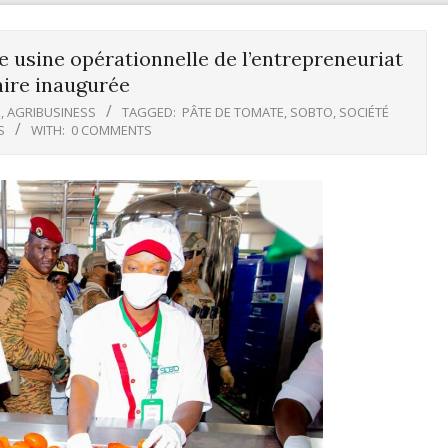
e usine opérationnelle de l’entrepreneuriat
re inaugurée
É
,
AGRIBUSINESS
TAGGED:
PÂTE DE TOMATE
,
SOBTO
,
SOCIÉTÉ
S
WITH:
0 COMMENTS