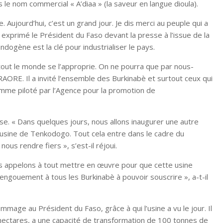
 le nom commercial « A’diaa » (la saveur en langue dioula).
. Aujourd’hui, c’est un grand jour. Je dis merci au peuple qui a
 exprimé le Président du Faso devant la presse à l’issue de la
ogène est la clé pour industrialiser le pays.
out le monde se l’approprie. On ne pourra que par nous-
ORE. Il a invité l’ensemble des Burkinabè et surtout ceux qui
ramme piloté par l’Agence pour la promotion de
ase. « Dans quelques jours, nous allons inaugurer une autre
l’usine de Tenkodogo. Tout cela entre dans le cadre du
ous rendre fiers », s’est-il réjoui.
s les appelons à tout mettre en œuvre pour que cette usine
engouement à tous les Burkinabè à pouvoir souscrire », a-t-il
age au Président du Faso, grâce à qui l’usine a vu le jour. Il
 hectares, a une capacité de transformation de 100 tonnes de