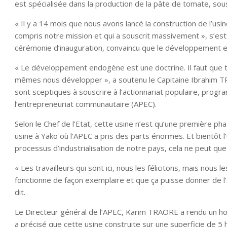
est spécialisée dans la production de la pâte de tomate, sous
« Il y a 14 mois que nous avons lancé la construction de l’usine
compris notre mission et qui a souscrit massivement », s’est
cérémonie d’inauguration, convaincu que le développement end
« Le développement endogène est une doctrine. Il faut que t
mêmes nous développer », a soutenu le Capitaine Ibrahim TRA
sont sceptiques à souscrire à l’actionnariat populaire, prog
l’entrepreneuriat communautaire (APEC).
Selon le Chef de l’Etat, cette usine n’est qu’une première ph
usine à Yako où l’APEC a pris des parts énormes. Et bientôt 
processus d’industrialisation de notre pays, cela ne peut que n
« Les travailleurs qui sont ici, nous les félicitons, mais nou
fonctionne de façon exemplaire et que ça puisse donner de l’
dit.
Le Directeur général de l’APEC, Karim TRAORE a rendu un homm
a précisé que cette usine construite sur une superficie de 5