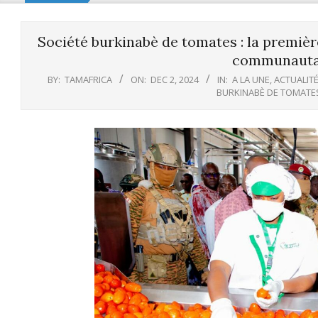
Société burkinabè de tomates : la premièr
communautai
BY:
TAMAFRICA
ON:
DEC 2, 2024
IN:
A LA UNE
,
ACTUALIT
BURKINABÈ DE TOMATE