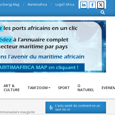
ca Energy Mag
Maritimafrica
LogisT Africa
Search
ART &
O
TAM’ZOOM
SPORT
EVENE
CULTURE
NATUREL
L'actu santé du continent en un
seul clic ici
 communautaire inaugurée