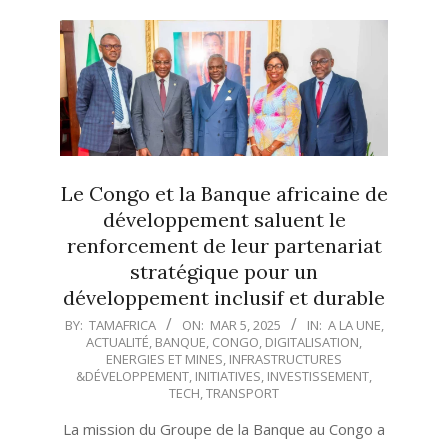
Le Congo et la Banque africaine de
développement saluent le
renforcement de leur partenariat
stratégique pour un
développement inclusif et durable
2025-
BY:
TAMAFRICA
ON:
MAR 5, 2025
IN:
A LA UNE
,
ACTUALITÉ
,
BANQUE
,
CONGO
,
DIGITALISATION
,
03-
ENERGIES ET MINES
,
INFRASTRUCTURES
05
&DÉVELOPPEMENT
,
INITIATIVES
,
INVESTISSEMENT
,
TECH
,
TRANSPORT
La mission du Groupe de la Banque au Congo a