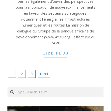
permis également d’ouvrir des perspectives
pour la mobilisation de nouveaux financements
en faveur des secteurs stratégiques,
notamment l’énergie, les infrastructures
numériques et les routes La mission de
dialogue du Groupe de la Banque africaine de
développement (www.AfDB.org), effectuée du
24 au
LIRE PLUS
Posts
1
2
3
Next
pagination
Search