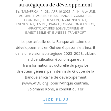
stratégiques de développement
2025-
BY:
TAMAFRICA
ON:
APR 16, 2025
IN:
A LA UNE
,
ACTUALITÉ
,
AGRIBUSINESS
,
BANQUE
,
COMMERCE
,
04-
ECONOMIE
,
EDUCATION
,
ENVIRONNEMENT
,
16
EVENEMENT
,
FEMME
,
FINANCE
,
FORMATION & EMPLOI
,
INFRASTRUCTURES &DÉVELOPPEMENT
,
INVESTISSEMENT
,
JEUNESSE
,
TRANSPORT
Le portefeuille de la Banque africaine de
développement en Guinée équatoriale s’inscrit
dans une vision stratégique 2023-2028, ciblant
la diversification économique et la
transformation structurelle du pays Le
directeur général par intérim du Groupe de la
Banque africaine de développement
(www.AfDB.org) pour l’Afrique centrale,
Solomane Koné, a conduit du 1er
LIRE PLUS