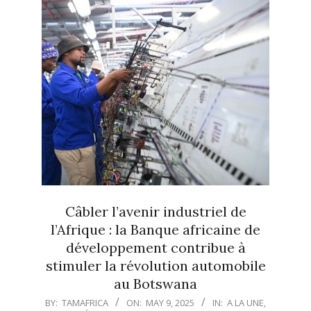
Câbler l’avenir industriel de
l’Afrique : la Banque africaine de
développement contribue à
stimuler la révolution automobile
au Botswana
2025-
BY:
TAMAFRICA
ON:
MAY 9, 2025
IN:
A LA UNE
,