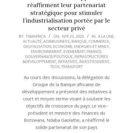
réaffirment leur partenariat
stratégique pour stimuler
l’industrialisation portée par le
secteur privé
2025-
BY:
TAMAFRICA
ON:
APR 23, 2025
IN:
A LA UNE
,
ACTUALITÉ
,
AGRIBUSINESS
,
BANQUE
,
COMMERCE
,
04-
DIGITALISATION
,
ECONOMIE
,
ENERGIES ET MINES
,
23
ENVIRONNEMENT
,
EVENEMENT
,
FINANCE
,
GOUVERNANCE/POLITIQUE
,
INFRASTRUCTURES
&DÉVELOPPEMENT
,
INITIATIVES
,
INVESTISSEMENT
,
TECH
,
TRANSPORT
Au cours des discussions, la délégation du
Groupe de la Banque africaine de
développement a présenté des initiatives à
court et moyen terme visant à soutenir les
objectifs de croissance du pays Le vice-
président et ministre des Finances du
Botswana, Ndaba Gaolathe, a réaffirmé le
solide partenariat de son pays