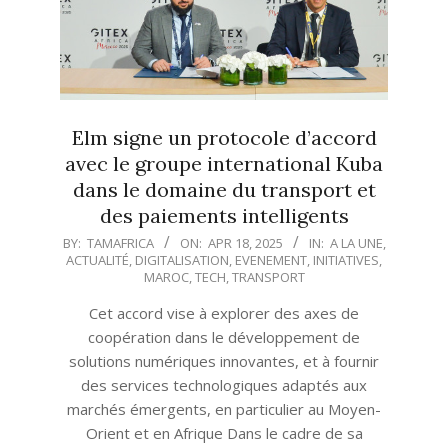
Elm signe un protocole d’accord
avec le groupe international Kuba
dans le domaine du transport et
des paiements intelligents
2025-
BY:
TAMAFRICA
ON:
APR 18, 2025
IN:
A LA UNE
,
ACTUALITÉ
,
DIGITALISATION
,
EVENEMENT
,
INITIATIVES
,
04-
MAROC
,
TECH
,
TRANSPORT
18
Cet accord vise à explorer des axes de
coopération dans le développement de
solutions numériques innovantes, et à fournir
des services technologiques adaptés aux
marchés émergents, en particulier au Moyen-
Orient et en Afrique Dans le cadre de sa