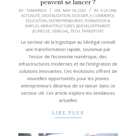
peuvent se lancer ?
2025-
BY:
TAMAFRICA
ON:
MAY 14, 2025
IN:
A LA UNE
,
ACTUALITÉ
,
DIGITALISATION
,
DOSSIER
,
E COMMERCE
,
05-
EDUCATION
,
ENTREPRENEURIAT
,
FORMATION &
14
EMPLOI
,
INFRASTRUCTURES &DÉVELOPPEMENT
,
JEUNESSE
,
SÉNÉGAL
,
TECH
,
TRANSPORT
Le secteur de la logistique au Sénégal connaît
une transformation rapide, soutenue par
l’essor de l’économie numérique, des
infrastructures modernes et de l’intégration de
solutions innovantes. Ces évolutions offrent de
nouvelles opportunités pour les jeunes
entrepreneurs désireux de se lancer dans ce
secteur clé. Cet article explore les tendances
actuelles
LIRE PLUS