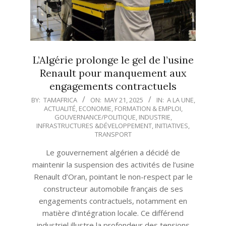
L’Algérie prolonge le gel de l’usine
Renault pour manquement aux
engagements contractuels
2025-
BY:
TAMAFRICA
ON:
MAY 21, 2025
IN:
A LA UNE
,
ACTUALITÉ
,
ECONOMIE
,
FORMATION & EMPLOI
,
05-
GOUVERNANCE/POLITIQUE
,
INDUSTRIE
,
21
INFRASTRUCTURES &DÉVELOPPEMENT
,
INITIATIVES
,
TRANSPORT
Le gouvernement algérien a décidé de
maintenir la suspension des activités de l’usine
Renault d’Oran, pointant le non-respect par le
constructeur automobile français de ses
engagements contractuels, notamment en
matière d’intégration locale. Ce différend
industriel illustre la profondeur des tensions