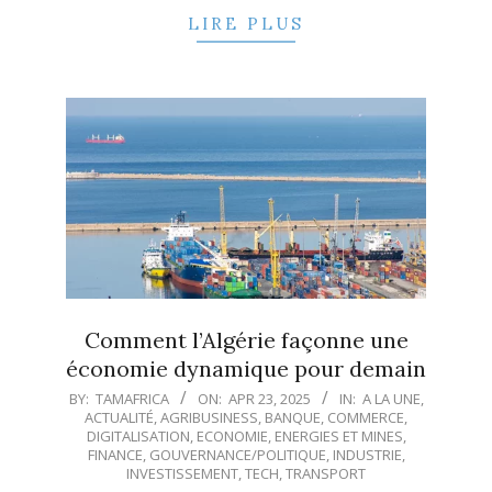
LIRE PLUS
Comment l’Algérie façonne une
économie dynamique pour demain
2025-
BY:
TAMAFRICA
ON:
APR 23, 2025
IN:
A LA UNE
,
ACTUALITÉ
,
AGRIBUSINESS
,
BANQUE
,
COMMERCE
,
04-
DIGITALISATION
,
ECONOMIE
,
ENERGIES ET MINES
,
23
FINANCE
,
GOUVERNANCE/POLITIQUE
,
INDUSTRIE
,
INVESTISSEMENT
,
TECH
,
TRANSPORT