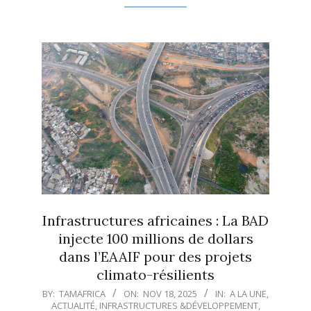
Infrastructures africaines : La BAD
injecte 100 millions de dollars
dans l’EAAIF pour des projets
climato-résilients
2025-
BY:
TAMAFRICA
ON:
NOV 18, 2025
IN:
A LA UNE
,
ACTUALITÉ
,
INFRASTRUCTURES &DÉVELOPPEMENT
,
11-