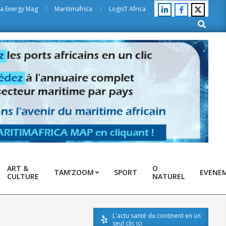
ca Energy Mag
Maritimafrica
LogisT Africa
Search
ART &
O
TAM’ZOOM
SPORT
EVENE
CULTURE
NATUREL
L'actu santé du continent en un
seul clic ici