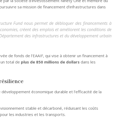
géré par la société d’investissement Ninety One et membre du
poursuivre sa mission de financement d’infrastructures dans
structure Fund nous permet de débloquer des financements à
économies, créent des emplois et améliorent les conditions de
u Département des infrastructures et du développement urbain
ée de fonds de l’EAAIF, qui vise à obtenir un financement à
 un total de
plus de 850 millions de dollars
dans les
résilience
e développement économique durable et l’efficacité de la
visionnement stable et décarboné, réduisant les coûts
our les industries et les transports.