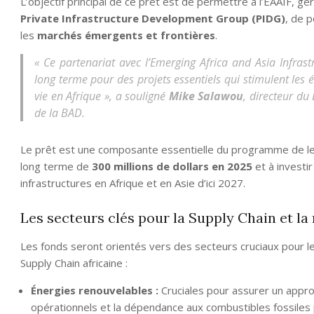
L’objectif principal de ce prêt est de permettre à l’EAAIF, 
Private Infrastructure Development Group (PIDG)
, de 
les
marchés émergents et frontières
.
« Ce partenariat avec l’Emerging Africa and Asia Infra
long terme pour des projets essentiels qui stimulent les 
vie en Afrique », a souligné
Mike Salawou
, directeur d
de la BAD.
Le prêt est une composante essentielle du programme de lev
long terme de
300 millions de dollars en 2025
et à investir
infrastructures en Afrique et en Asie d’ici 2027.
Les secteurs clés pour la Supply Chain et la 
Les fonds seront orientés vers des secteurs cruciaux pour l
Supply Chain africaine :
Énergies renouvelables :
Cruciales pour assurer un appro
opérationnels et la dépendance aux combustibles fossiles p