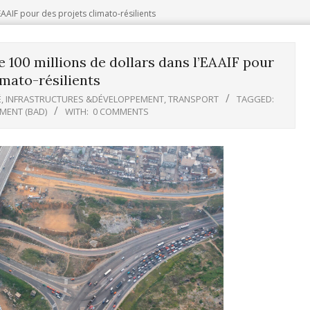
’EAAIF pour des projets climato-résilients
e 100 millions de dollars dans l’EAAIF pour
imato-résilients
É
,
INFRASTRUCTURES &DÉVELOPPEMENT
,
TRANSPORT
TAGGED:
MENT (BAD)
WITH:
0 COMMENTS