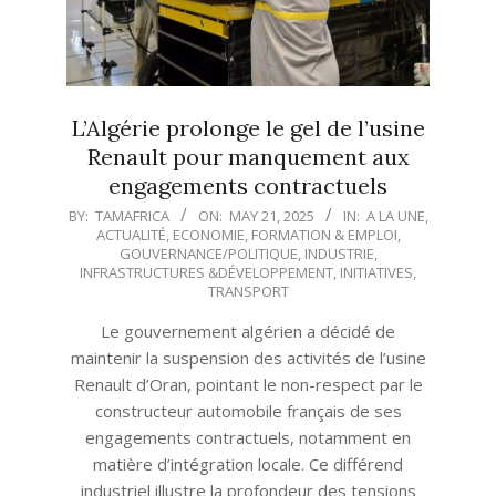
L’Algérie prolonge le gel de l’usine
Renault pour manquement aux
engagements contractuels
2025-
BY:
TAMAFRICA
ON:
MAY 21, 2025
IN:
A LA UNE
,
ACTUALITÉ
,
ECONOMIE
,
FORMATION & EMPLOI
,
05-
GOUVERNANCE/POLITIQUE
,
INDUSTRIE
,
21
INFRASTRUCTURES &DÉVELOPPEMENT
,
INITIATIVES
,
TRANSPORT
Le gouvernement algérien a décidé de
maintenir la suspension des activités de l’usine
Renault d’Oran, pointant le non-respect par le
constructeur automobile français de ses
engagements contractuels, notamment en
matière d’intégration locale. Ce différend
industriel illustre la profondeur des tensions