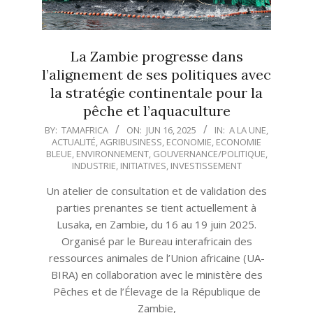
La Zambie progresse dans
l’alignement de ses politiques avec
la stratégie continentale pour la
pêche et l’aquaculture
2025-
BY:
TAMAFRICA
ON:
JUN 16, 2025
IN:
A LA UNE
,
ACTUALITÉ
,
AGRIBUSINESS
,
ECONOMIE
,
ECONOMIE
06-
BLEUE
,
ENVIRONNEMENT
,
GOUVERNANCE/POLITIQUE
,
16
INDUSTRIE
,
INITIATIVES
,
INVESTISSEMENT
Un atelier de consultation et de validation des
parties prenantes se tient actuellement à
Lusaka, en Zambie, du 16 au 19 juin 2025.
Organisé par le Bureau interafricain des
ressources animales de l’Union africaine (UA-
BIRA) en collaboration avec le ministère des
Pêches et de l’Élevage de la République de
Zambie,