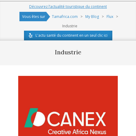
Navigation
Découvrez l’actualité touristique du continent
Menu
Vous êtes sur
Tamafrica.com
>
My Blog
>
Flux
>
Industrie
L'actu santé du continent en un seul clic ici
Industrie