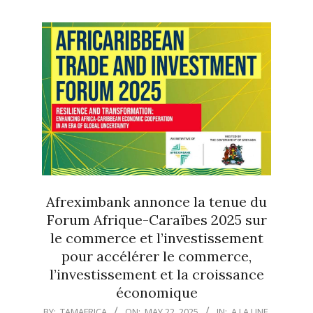
Afreximbank annonce la tenue du
Forum Afrique-Caraïbes 2025 sur
le commerce et l’investissement
pour accélérer le commerce,
l’investissement et la croissance
économique
2025-
BY:
TAMAFRICA
ON:
MAY 22, 2025
IN:
A LA UNE
,