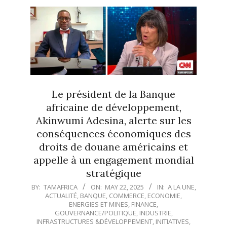
Le président de la Banque
africaine de développement,
Akinwumi Adesina, alerte sur les
conséquences économiques des
droits de douane américains et
appelle à un engagement mondial
stratégique
2025-
BY:
TAMAFRICA
ON:
MAY 22, 2025
IN:
A LA UNE
,
ACTUALITÉ
,
BANQUE
,
COMMERCE
,
ECONOMIE
,
05-
ENERGIES ET MINES
,
FINANCE
,
22
GOUVERNANCE/POLITIQUE
,
INDUSTRIE
,
INFRASTRUCTURES &DÉVELOPPEMENT
,
INITIATIVES
,