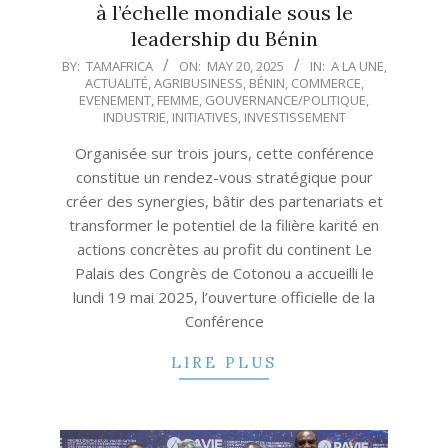
à l’échelle mondiale sous le
leadership du Bénin
2025-
BY:
TAMAFRICA
ON:
MAY 20, 2025
IN:
A LA UNE
,
ACTUALITÉ
,
AGRIBUSINESS
,
BÉNIN
,
COMMERCE
,
05-
EVENEMENT
,
FEMME
,
GOUVERNANCE/POLITIQUE
,
20
INDUSTRIE
,
INITIATIVES
,
INVESTISSEMENT
Organisée sur trois jours, cette conférence
constitue un rendez-vous stratégique pour
créer des synergies, bâtir des partenariats et
transformer le potentiel de la filière karité en
actions concrètes au profit du continent Le
Palais des Congrès de Cotonou a accueilli le
lundi 19 mai 2025, l’ouverture officielle de la
Conférence
LIRE PLUS