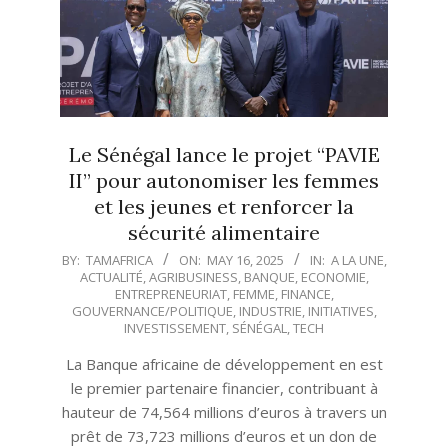
Le Sénégal lance le projet “PAVIE
II” pour autonomiser les femmes
et les jeunes et renforcer la
sécurité alimentaire
2025-
BY:
TAMAFRICA
ON:
MAY 16, 2025
IN:
A LA UNE
,
ACTUALITÉ
,
AGRIBUSINESS
,
BANQUE
,
ECONOMIE
,
05-
ENTREPRENEURIAT
,
FEMME
,
FINANCE
,
16
GOUVERNANCE/POLITIQUE
,
INDUSTRIE
,
INITIATIVES
,
INVESTISSEMENT
,
SÉNÉGAL
,
TECH
La Banque africaine de développement en est
le premier partenaire financier, contribuant à
hauteur de 74,564 millions d’euros à travers un
prêt de 73,723 millions d’euros et un don de