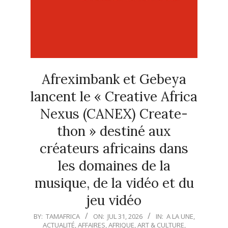
Afreximbank et Gebeya
lancent le « Creative Africa
Nexus (CANEX) Create-
thon » destiné aux
créateurs africains dans
les domaines de la
musique, de la vidéo et du
jeu vidéo
2026-
BY:
TAMAFRICA
ON:
JUL 31, 2026
IN:
A LA UNE
,
ACTUALITÉ
,
AFFAIRES
,
AFRIQUE
,
ART & CULTURE
,
07-