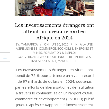
Les investissements étrangers ont
atteint un niveau record en
Afrique en 2024
2025-
BY:
TAMAFRICA
ON:
JUN 20, 2025
IN:
A LA UNE
,
AGRIBUSINESS
,
COMMERCE
,
ECONOMIE
,
ENERGIES ET
06-
MINES
,
FORMATION & EMPLOI
,
20
GOUVERNANCE/POLITIQUE
,
INDUSTRIE
,
INITIATIVES
,
INVESTISSEMENT
,
MAROC
,
TECH
Les investissements étrangers en Afrique ont
bondi de 75 % pour atteindre un niveau record
de 97 milliards de dollars en 2024, soutenus
par les efforts de libéralisation et de facilitation
à travers le continent, selon un rapport d’ONU
commerce et développement (CNUCED) publié
jeudi. D’après ce Rapport sur l’investissement