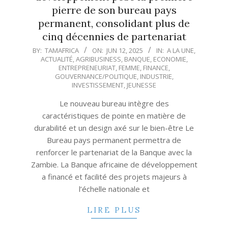
pierre de son bureau pays
permanent, consolidant plus de
cinq décennies de partenariat
2025-
BY:
TAMAFRICA
ON:
JUN 12, 2025
IN:
A LA UNE
,
ACTUALITÉ
,
AGRIBUSINESS
,
BANQUE
,
ECONOMIE
,
06-
ENTREPRENEURIAT
,
FEMME
,
FINANCE
,
12
GOUVERNANCE/POLITIQUE
,
INDUSTRIE
,
INVESTISSEMENT
,
JEUNESSE
Le nouveau bureau intègre des
caractéristiques de pointe en matière de
durabilité et un design axé sur le bien-être Le
Bureau pays permanent permettra de
renforcer le partenariat de la Banque avec la
Zambie. La Banque africaine de développement
a financé et facilité des projets majeurs à
l’échelle nationale et
LIRE PLUS