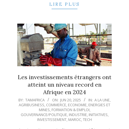
LIRE PLUS
Les investissements étrangers ont
atteint un niveau record en
Afrique en 2024
2025-
BY:
TAMAFRICA
ON:
JUN 20, 2025
IN:
A LA UNE
,
AGRIBUSINESS
,
COMMERCE
,
ECONOMIE
,
ENERGIES ET
06-
MINES
,
FORMATION & EMPLOI
,
20
GOUVERNANCE/POLITIQUE
,
INDUSTRIE
,
INITIATIVES
,
INVESTISSEMENT
,
MAROC
,
TECH