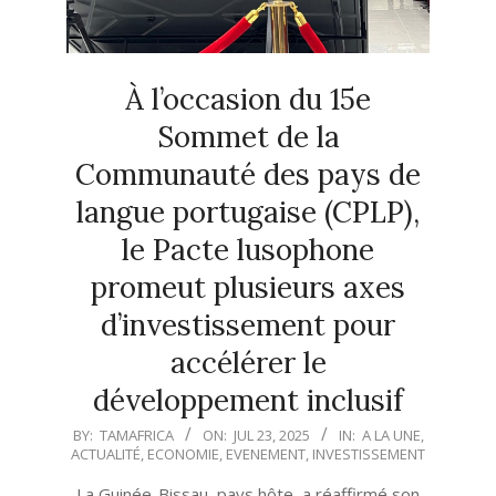
À l’occasion du 15e
Sommet de la
Communauté des pays de
langue portugaise (CPLP),
le Pacte lusophone
promeut plusieurs axes
d’investissement pour
accélérer le
développement inclusif
2025-
BY:
TAMAFRICA
ON:
JUL 23, 2025
IN:
A LA UNE
,
ACTUALITÉ
,
ECONOMIE
,
EVENEMENT
,
INVESTISSEMENT
07-
23
La Guinée-Bissau, pays hôte, a réaffirmé son