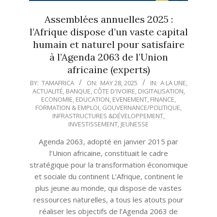
Assemblées annuelles 2025 :
l’Afrique dispose d’un vaste capital
humain et naturel pour satisfaire
à l’Agenda 2063 de l’Union
africaine (experts)
2025-
BY:
TAMAFRICA
ON:
MAY 28, 2025
IN:
A LA UNE
,
ACTUALITÉ
,
BANQUE
,
CÔTE D'IVOIRE
,
DIGITALISATION
,
05-
ECONOMIE
,
EDUCATION
,
EVENEMENT
,
FINANCE
,
28
FORMATION & EMPLOI
,
GOUVERNANCE/POLITIQUE
,
INFRASTRUCTURES &DÉVELOPPEMENT
,
INVESTISSEMENT
,
JEUNESSE
Agenda 2063, adopté en janvier 2015 par
l’Union africaine, constituait le cadre
stratégique pour la transformation économique
et sociale du continent L’Afrique, continent le
plus jeune au monde, qui dispose de vastes
ressources naturelles, a tous les atouts pour
réaliser les objectifs de l’Agenda 2063 de