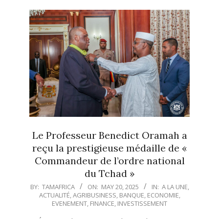
Le Professeur Benedict Oramah a
reçu la prestigieuse médaille de «
Commandeur de l’ordre national
du Tchad »
2025-
BY:
TAMAFRICA
ON:
MAY 20, 2025
IN:
A LA UNE
,
ACTUALITÉ
,
AGRIBUSINESS
,
BANQUE
,
ECONOMIE
,
05-
EVENEMENT
,
FINANCE
,
INVESTISSEMENT
20