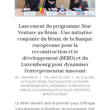
Lancement du programme Star
Venture au Bénin : Une initiative
conjointe du Bénin, de la Banque
européenne pour la
reconstruction et le
développement (BERD) et du
Luxembourg pour dynamiser
l’entrepreneuriat innovant
2025-
BY:
TAMAFRICA
ON:
MAY 19, 2025
IN:
A LA UNE
,
ACTUALITÉ
,
BÉNIN
,
DIGITALISATION
,
ECONOMIE
,
05-
ENTREPRENEURIAT
,
EVENEMENT
,
FORMATION &
19
EMPLOI
,
GOUVERNANCE/POLITIQUE
,
INITIATIVES
,
INVESTISSEMENT
Le Bénin devient ainsi le premier pays d’Afrique
subsaharienne à bénéficier du programme Star