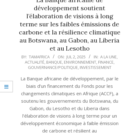
développement soutient
l’élaboration de visions à long
terme sur les faibles émissions de
carbone et la résilience climatique
au Botswana, au Gabon, au Liberia
et au Lesotho
2025-
BY:
TAMAFRICA
ON:
JUL 2, 2025
IN:
A LA UNE
,
ACTUALITÉ
,
BANQUE
,
ENVIRONNEMENT
,
FINANCE
,
07-
GOUVERNANCE/POLITIQUE
,
INVESTISSEMENT
02
La Banque africaine de développement, par le
biais d’un financement du Fonds pour les
changements climatiques en Afrique (ACCF), a
soutenu les gouvernements du Botswana, du
Gabon, du Lesotho et du Liberia dans
l’élaboration de visions à long terme pour un
développement économique à faible émission
de carbone et résilient au