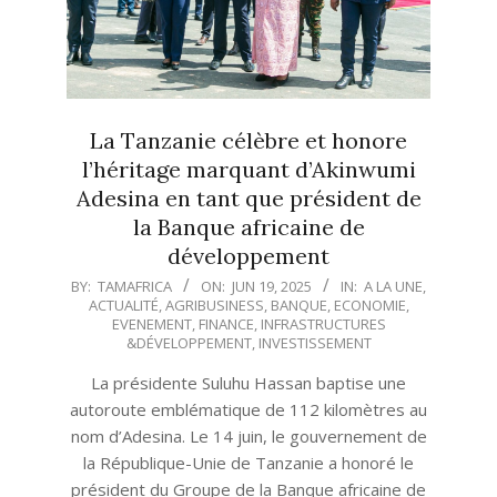
La Tanzanie célèbre et honore
l’héritage marquant d’Akinwumi
Adesina en tant que président de
la Banque africaine de
développement
2025-
BY:
TAMAFRICA
ON:
JUN 19, 2025
IN:
A LA UNE
,
ACTUALITÉ
,
AGRIBUSINESS
,
BANQUE
,
ECONOMIE
,
06-
EVENEMENT
,
FINANCE
,
INFRASTRUCTURES
19
&DÉVELOPPEMENT
,
INVESTISSEMENT
La présidente Suluhu Hassan baptise une
autoroute emblématique de 112 kilomètres au
nom d’Adesina. Le 14 juin, le gouvernement de
la République-Unie de Tanzanie a honoré le
président du Groupe de la Banque africaine de