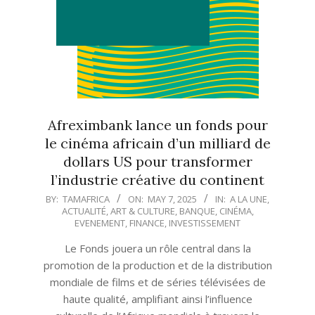
Afreximbank lance un fonds pour
le cinéma africain d’un milliard de
dollars US pour transformer
l’industrie créative du continent
2025-
BY:
TAMAFRICA
ON:
MAY 7, 2025
IN:
A LA UNE
,
ACTUALITÉ
,
ART & CULTURE
,
BANQUE
,
CINÉMA
,
05-
EVENEMENT
,
FINANCE
,
INVESTISSEMENT
07
Le Fonds jouera un rôle central dans la
promotion de la production et de la distribution
mondiale de films et de séries télévisées de
haute qualité, amplifiant ainsi l’influence