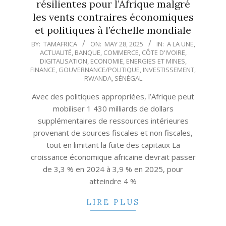
résilientes pour l’Afrique malgré
les vents contraires économiques
et politiques à l’échelle mondiale
2025-
BY:
TAMAFRICA
ON:
MAY 28, 2025
IN:
A LA UNE
,
ACTUALITÉ
,
BANQUE
,
COMMERCE
,
CÔTE D'IVOIRE
,
05-
DIGITALISATION
,
ECONOMIE
,
ENERGIES ET MINES
,
28
FINANCE
,
GOUVERNANCE/POLITIQUE
,
INVESTISSEMENT
,
RWANDA
,
SÉNÉGAL
Avec des politiques appropriées, l’Afrique peut
mobiliser 1 430 milliards de dollars
supplémentaires de ressources intérieures
provenant de sources fiscales et non fiscales,
tout en limitant la fuite des capitaux La
croissance économique africaine devrait passer
de 3,3 % en 2024 à 3,9 % en 2025, pour
atteindre 4 %
LIRE PLUS