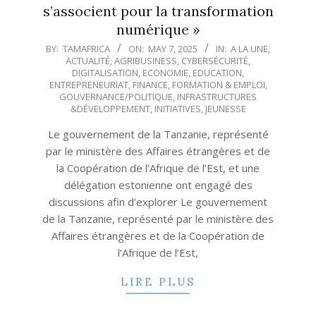
s’associent pour la transformation
numérique »
2025-
BY:
TAMAFRICA
ON:
MAY 7, 2025
IN:
A LA UNE
,
ACTUALITÉ
,
AGRIBUSINESS
,
CYBERSÉCURITÉ
,
05-
DIGITALISATION
,
ECONOMIE
,
EDUCATION
,
07
ENTREPRENEURIAT
,
FINANCE
,
FORMATION & EMPLOI
,
GOUVERNANCE/POLITIQUE
,
INFRASTRUCTURES
&DÉVELOPPEMENT
,
INITIATIVES
,
JEUNESSE
Le gouvernement de la Tanzanie, représenté
par le ministère des Affaires étrangères et de
la Coopération de l’Afrique de l’Est, et une
délégation estonienne ont engagé des
discussions afin d’explorer Le gouvernement
de la Tanzanie, représenté par le ministère des
Affaires étrangères et de la Coopération de
l’Afrique de l’Est,
LIRE PLUS