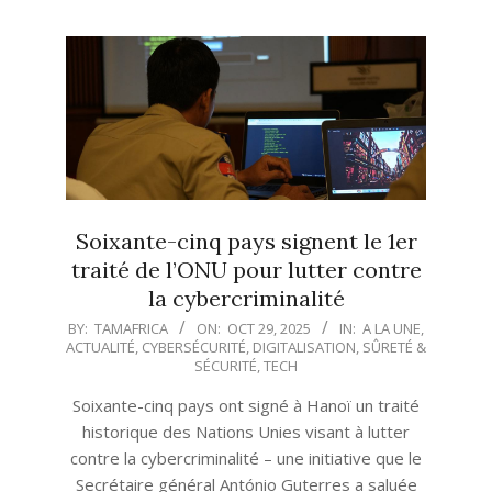
Soixante-cinq pays signent le 1er
traité de l’ONU pour lutter contre
la cybercriminalité
2025-
BY:
TAMAFRICA
ON:
OCT 29, 2025
IN:
A LA UNE
,
ACTUALITÉ
,
CYBERSÉCURITÉ
,
DIGITALISATION
,
SÛRETÉ &
10-
SÉCURITÉ
,
TECH
29
Soixante-cinq pays ont signé à Hanoï un traité
historique des Nations Unies visant à lutter
contre la cybercriminalité – une initiative que le
Secrétaire général António Guterres a saluée