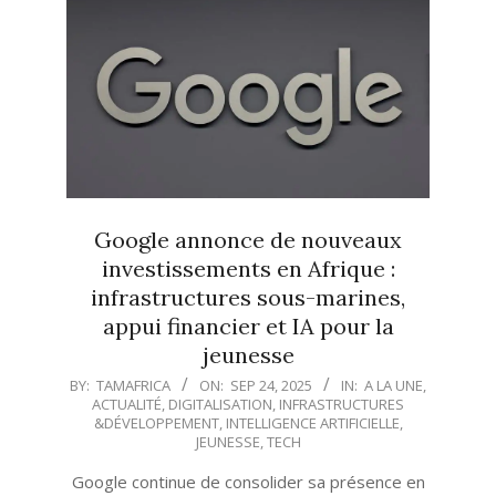
Google annonce de nouveaux
investissements en Afrique :
infrastructures sous-marines,
appui financier et IA pour la
jeunesse
2025-
BY:
TAMAFRICA
ON:
SEP 24, 2025
IN:
A LA UNE
,
ACTUALITÉ
,
DIGITALISATION
,
INFRASTRUCTURES
09-
&DÉVELOPPEMENT
,
INTELLIGENCE ARTIFICIELLE
,
24
JEUNESSE
,
TECH
Google continue de consolider sa présence en