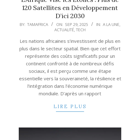
120 Satellites en Développement
D’ici 2030
2025-
BY:
TAMAFRICA
ON:
SEP 29, 2025
IN:
A LA UNE
,
ACTUALITÉ
,
TECH
09-
29
Les nations africaines s’investissent de plus en
plus dans le secteur spatial. Bien que cet effort
représente des coûts significatifs pour un
continent confronté à de nombreux défis
sociaux, il est perçu comme une étape
essentielle vers la souveraineté, la résilience et
l’intégration dans l’économie numérique
mondiale. D’après un rapport
LIRE PLUS