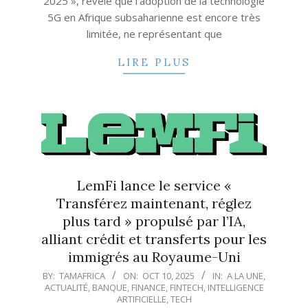
2025 », révèle que l’adoption de la technologie
5G en Afrique subsaharienne est encore très
limitée, ne représentant que
LIRE PLUS
LemFi lance le service «
Transférez maintenant, réglez
plus tard » propulsé par l’IA,
alliant crédit et transferts pour les
immigrés au Royaume-Uni
2025-
BY:
TAMAFRICA
ON:
OCT 10, 2025
IN:
A LA UNE
,
ACTUALITÉ
,
BANQUE
,
FINANCE
,
FINTECH
,
INTELLIGENCE
10-
ARTIFICIELLE
,
TECH
10