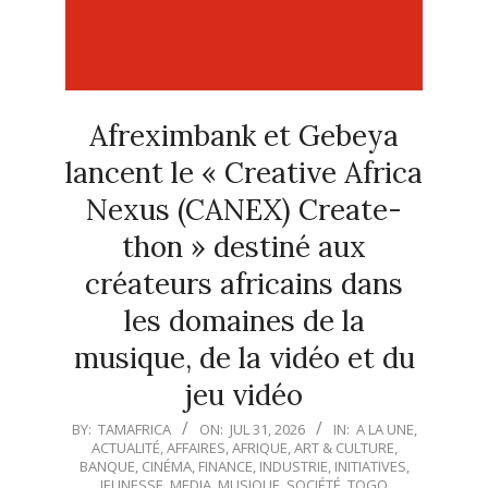
Afreximbank et Gebeya
lancent le « Creative Africa
Nexus (CANEX) Create-
thon » destiné aux
créateurs africains dans
les domaines de la
musique, de la vidéo et du
jeu vidéo
2026-
BY:
TAMAFRICA
ON:
JUL 31, 2026
IN:
A LA UNE
,
ACTUALITÉ
,
AFFAIRES
,
AFRIQUE
,
ART & CULTURE
,
07-
BANQUE
,
CINÉMA
,
FINANCE
,
INDUSTRIE
,
INITIATIVES
,
31
JEUNESSE
,
MEDIA
,
MUSIQUE
,
SOCIÉTÉ
,
TOGO