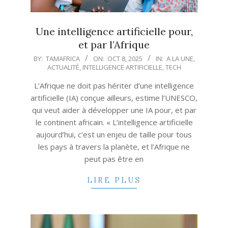
Une intelligence artificielle pour,
et par l’Afrique
2025-
BY:
TAMAFRICA
ON:
OCT 8, 2025
IN:
A LA UNE
,
ACTUALITÉ
,
INTELLIGENCE ARTIFICIELLE
,
TECH
10-
08
L’Afrique ne doit pas hériter d’une intelligence
artificielle (IA) conçue ailleurs, estime l’UNESCO,
qui veut aider à développer une IA pour, et par
le continent africain. « L’intelligence artificielle
aujourd’hui, c’est un enjeu de taille pour tous
les pays à travers la planète, et l’Afrique ne
peut pas être en
LIRE PLUS