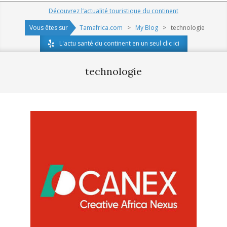
Navigation
Découvrez l’actualité touristique du continent
Menu
Vous êtes sur
Tamafrica.com
>
My Blog
>
technologie
L'actu santé du continent en un seul clic ici
technologie