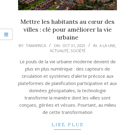
Mettre les habitants au cœur des
villes : clé pour améliorer la vie
urbaine
2025-
BY:
TAMAFRICA
ON:
OCT 31, 2025
IN:
A LA UNE
,
ACTUALITÉ
,
SOCIÉTÉ
10-
31
Le pouls de la vie urbaine moderne devient de
plus en plus numérique : des capteurs de
circulation et systèmes d’alerte précoce aux
plateformes de planification participative et aux
données géospatiales, la technologie
transforme la manière dont les villes sont
conçues, gérées et vécues. Pourtant, au milieu
de cette transformation
LIRE PLUS