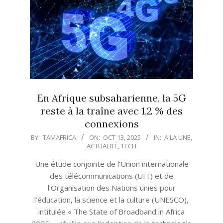
En Afrique subsaharienne, la 5G
reste à la traîne avec 1,2 % des
connexions
2025-
BY:
TAMAFRICA
ON:
OCT 13, 2025
IN:
A LA UNE
,
ACTUALITÉ
,
TECH
10-
13
Une étude conjointe de l’Union internationale
des télécommunications (UIT) et de
l’Organisation des Nations unies pour
l’éducation, la science et la culture (UNESCO),
intitulée « The State of Broadband in Africa