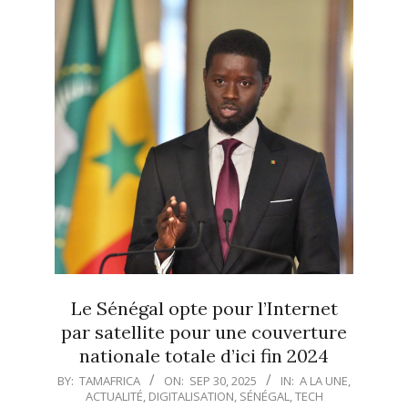
Le Sénégal opte pour l’Internet
par satellite pour une couverture
nationale totale d’ici fin 2024
2025-
BY:
TAMAFRICA
ON:
SEP 30, 2025
IN:
A LA UNE
,
ACTUALITÉ
,
DIGITALISATION
,
SÉNÉGAL
,
TECH
09-