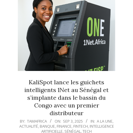
KaliSpot lance les guichets
intelligents 1Net au Sénégal et
s’implante dans le bassin du
Congo avec un premier
distributeur
2025-
BY:
TAMAFRICA
ON:
SEP 3, 2025
IN:
A LA UNE
,
ACTUALITÉ
,
BANQUE
,
FINANCE
,
FINTECH
,
INTELLIGENCE
09-
ARTIFICIELLE
,
SÉNÉGAL
,
TECH