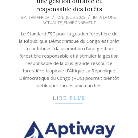
une gestion durable et
responsable des forêts
2025-
BY:
TAMAFRICA
ON:
JUL 9, 2025
IN:
A LA UNE
,
ACTUALITÉ
,
ENVIRONNEMENT
07-
09
Le Standard FSC pour la gestion forestière de
la République Démocratique du Congo est prêt
à contribuer à la promotion d’une gestion
forestière responsable et à stimuler la gestion
responsable de la plus grande ressource
forestière tropicale d’Afrique La République
Démocratique du Congo (RDC) pourrait bientôt
débloquer l’accès aux marchés
LIRE PLUS