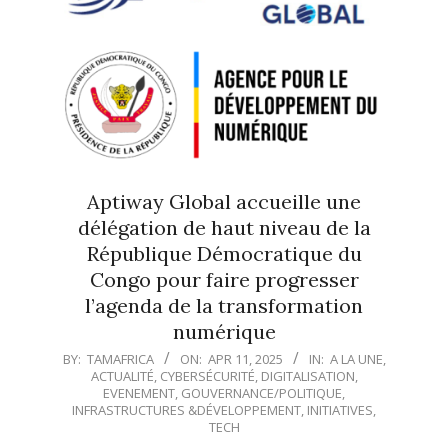
Aptiway Global accueille une
délégation de haut niveau de la
République Démocratique du
Congo pour faire progresser
l’agenda de la transformation
numérique
2025-
BY:
TAMAFRICA
ON:
APR 11, 2025
IN:
A LA UNE
,
ACTUALITÉ
,
CYBERSÉCURITÉ
,
DIGITALISATION
,
04-
EVENEMENT
,
GOUVERNANCE/POLITIQUE
,
11
INFRASTRUCTURES &DÉVELOPPEMENT
,
INITIATIVES
,
TECH