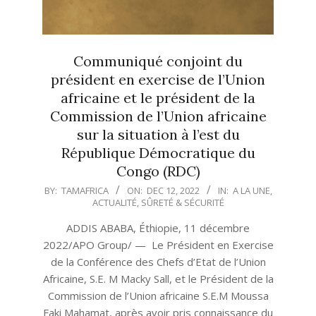
Communiqué conjoint du
président en exercise de l’Union
africaine et le président de la
Commission de l’Union africaine
sur la situation à l’est du
République Démocratique du
Congo (RDC)
2022-
BY:
TAMAFRICA
ON:
DEC 12, 2022
IN:
A LA UNE
,
ACTUALITÉ
,
SÛRETÉ & SÉCURITÉ
12-
12
ADDIS ABABA, Éthiopie, 11 décembre
2022/APO Group/ — Le Président en Exercise
de la Conférence des Chefs d’Etat de l’Union
Africaine, S.E. M Macky Sall, et le Président de la
Commission de l’Union africaine S.E.M Moussa
Faki Mahamat, après avoir pris connaissance du