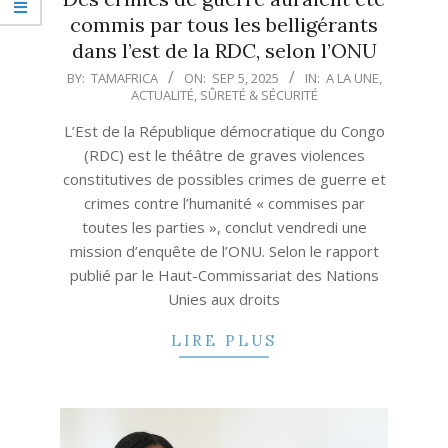
commis par tous les belligérants
dans l’est de la RDC, selon l’ONU
2025-
BY:
TAMAFRICA
ON:
SEP 5, 2025
IN:
A LA UNE
,
ACTUALITÉ
,
SÛRETÉ & SÉCURITÉ
09-
05
L’Est de la République démocratique du Congo
(RDC) est le théâtre de graves violences
constitutives de possibles crimes de guerre et
crimes contre l’humanité « commises par
toutes les parties », conclut vendredi une
mission d’enquête de l’ONU. Selon le rapport
publié par le Haut-Commissariat des Nations
Unies aux droits
LIRE PLUS