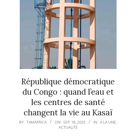
République démocratique
du Congo : quand l’eau et
les centres de santé
changent la vie au Kasaï
2025-
BY:
TAMAFRICA
ON:
SEP 18, 2025
IN:
A LA UNE
,
ACTUALITÉ
09-
18