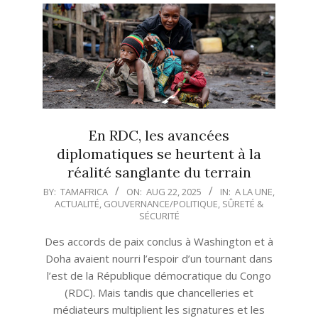
En RDC, les avancées
diplomatiques se heurtent à la
réalité sanglante du terrain
2025-
BY:
TAMAFRICA
ON:
AUG 22, 2025
IN:
A LA UNE
,
ACTUALITÉ
,
GOUVERNANCE/POLITIQUE
,
SÛRETÉ &
08-
SÉCURITÉ
22
Des accords de paix conclus à Washington et à
Doha avaient nourri l’espoir d’un tournant dans
l’est de la République démocratique du Congo
(RDC). Mais tandis que chancelleries et
médiateurs multiplient les signatures et les