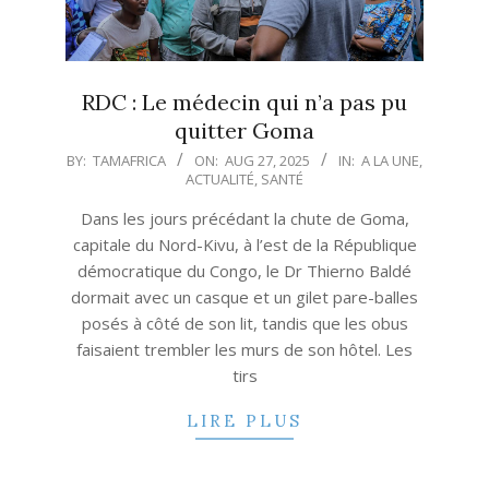
RDC : Le médecin qui n’a pas pu
quitter Goma
2025-
BY:
TAMAFRICA
ON:
AUG 27, 2025
IN:
A LA UNE
,
ACTUALITÉ
,
SANTÉ
08-
27
Dans les jours précédant la chute de Goma,
capitale du Nord-Kivu, à l’est de la République
démocratique du Congo, le Dr Thierno Baldé
dormait avec un casque et un gilet pare-balles
posés à côté de son lit, tandis que les obus
faisaient trembler les murs de son hôtel. Les
tirs
LIRE PLUS