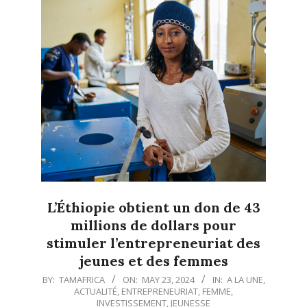
L’Éthiopie obtient un don de 43
millions de dollars pour
stimuler l’entrepreneuriat des
jeunes et des femmes
2024-
BY:
TAMAFRICA
ON:
MAY 23, 2024
IN:
A LA UNE
,
ACTUALITÉ
,
ENTREPRENEURIAT
,
FEMME
,
05-
INVESTISSEMENT
,
JEUNESSE