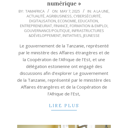
numérique »
2025-
BY:
TAMAFRICA
ON:
MAY 7, 2025
IN:
A LA UNE
,
ACTUALITÉ
,
AGRIBUSINESS
,
CYBERSÉCURITÉ
,
05-
DIGITALISATION
,
ECONOMIE
,
EDUCATION
,
07
ENTREPRENEURIAT
,
FINANCE
,
FORMATION & EMPLOI
,
GOUVERNANCE/POLITIQUE
,
INFRASTRUCTURES
&DÉVELOPPEMENT
,
INITIATIVES
,
JEUNESSE
Le gouvernement de la Tanzanie, représenté
par le ministère des Affaires étrangères et de
la Coopération de l’Afrique de l’Est, et une
délégation estonienne ont engagé des
discussions afin d’explorer Le gouvernement
de la Tanzanie, représenté par le ministère des
Affaires étrangères et de la Coopération de
l’Afrique de l’Est,
LIRE PLUS