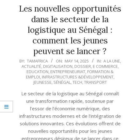
Les nouvelles opportunités
dans le secteur de la
logistique au Sénégal :
comment les jeunes
peuvent se lancer ?
2025-
BY:
TAMAFRICA
ON:
MAY 14, 2025
IN:
A LA UNE
,
ACTUALITÉ
,
DIGITALISATION
,
DOSSIER
,
E COMMERCE
,
05-
EDUCATION
,
ENTREPRENEURIAT
,
FORMATION &
14
EMPLOI
,
INFRASTRUCTURES &DÉVELOPPEMENT
,
JEUNESSE
,
SÉNÉGAL
,
TECH
,
TRANSPORT
Le secteur de la logistique au Sénégal connaît
une transformation rapide, soutenue par
l’essor de l’économie numérique, des
infrastructures modernes et de l’intégration de
solutions innovantes. Ces évolutions offrent de
nouvelles opportunités pour les jeunes
entrepreneurs désireux de se lancer dans ce