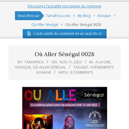
Navigation
Découvrez l’actualité touristique du continent
Menu
Vous êtes sur
Tamafrica.com
>
My Blog
>
Kiosque
>
Où Aller Sénégal
>
Où Aller Sénégal 0028
L'actu santé du continent en un seul clic ici
Où Aller Sénégal 0028
BY:
TAMAFRICA
ON:
AUG 11, 2023
IN:
A LA UNE
,
KIOSQUE
,
OÙ ALLER SÉNÉGAL
TAGGED:
EVÉNEMENTS
À DAKAR
WITH:
0 COMMENTS