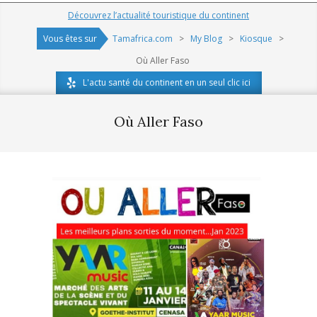
Navigation
Découvrez l’actualité touristique du continent
Menu
Vous êtes sur
Tamafrica.com
>
My Blog
>
Kiosque
>
Où Aller Faso
L'actu santé du continent en un seul clic ici
Où Aller Faso