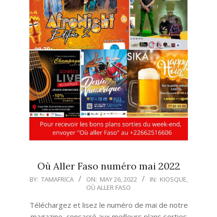
Où Aller Faso numéro mai 2022
2022-
BY:
TAMAFRICA
ON:
MAY 26, 2022
IN:
KIOSQUE
,
OÙ ALLER FASO
05-
26
Téléchargez et lisez le numéro de mai de notre
magazine, consacré aux meilleurs plans sorties