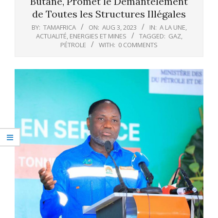
Butane, Promet le Démantèlement
de Toutes les Structures Illégales
BY:
TAMAFRICA
ON:
AUG 3, 2023
IN:
A LA UNE
,
ACTUALITÉ
,
ENERGIES ET MINES
TAGGED:
GAZ
,
PÉTROLE
WITH:
0 COMMENTS