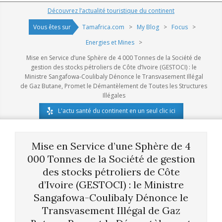
Navigation
Découvrez l’actualité touristique du continent
Menu
Vous êtes sur
Tamafrica.com
>
My Blog
>
Focus
>
Energies et Mines
>
Mise en Service d’une Sphère de 4 000 Tonnes de la Société de
gestion des stocks pétroliers de Côte d’Ivoire (GESTOCI) : le
Ministre Sangafowa-Coulibaly Dénonce le Transvasement Illégal
de Gaz Butane, Promet le Démantèlement de Toutes les Structures
Illégales
L'actu santé du continent en un seul clic ici
Mise en Service d’une Sphère de 4
000 Tonnes de la Société de gestion
des stocks pétroliers de Côte
d’Ivoire (GESTOCI) : le Ministre
Sangafowa-Coulibaly Dénonce le
Transvasement Illégal de Gaz