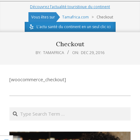
Navigation
Découvrez l’actualité touristique du continent
Menu
Vous êtes sur
Tamafrica.com
>
Checkout
L'actu santé du continent en un seul clic ici
Checkout
BY:
TAMAFRICA
ON:
DEC 29, 2016
[woocommerce_checkout]
2016-
12-
Search
29