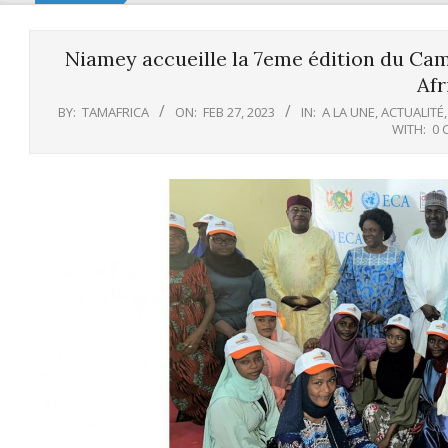
Niamey accueille la 7eme édition du Cam
Afr
BY:
TAMAFRICA
ON:
FEB 27, 2023
IN:
A LA UNE
,
ACTUALITÉ
WITH:
0 