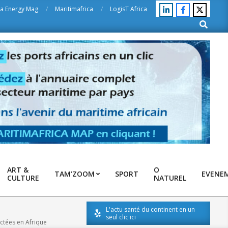
ca Energy Mag
Maritimafrica
LogisT Africa
Search
ART &
O
TAM’ZOOM
SPORT
EVENE
CULTURE
NATUREL
L'actu santé du continent en un
seul clic ici
ctées en Afrique