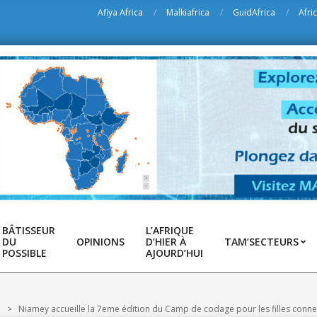
Afiya Africa
Malkiafrica
GuidAfrica
Afri
BÂTISSEUR
L’AFRIQUE
DU
OPINIONS
D’HIER À
TAM’SECTEURS
POSSIBLE
AJOURD’HUI
n
>
Niamey accueille la 7eme édition du Camp de codage pour les filles conne