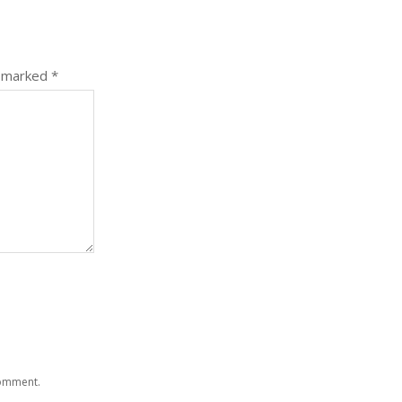
e marked
*
comment.