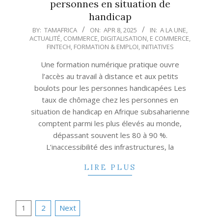
personnes en situation de
handicap
2025-
BY:
TAMAFRICA
ON:
APR 8, 2025
IN:
A LA UNE
,
ACTUALITÉ
,
COMMERCE
,
DIGITALISATION
,
E COMMERCE
,
04-
FINTECH
,
FORMATION & EMPLOI
,
INITIATIVES
08
Une formation numérique pratique ouvre
l’accès au travail à distance et aux petits
boulots pour les personnes handicapées Les
taux de chômage chez les personnes en
situation de handicap en Afrique subsaharienne
comptent parmi les plus élevés au monde,
dépassant souvent les 80 à 90 %.
L’inaccessibilité des infrastructures, la
LIRE PLUS
Posts
1
2
Next