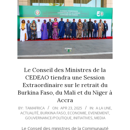
Le Conseil des Ministres de la
CEDEAO tiendra une Session
Extraordinaire sur le retrait du
Burkina Faso, du Mali et du Niger à
Accra
2025-
BY:
TAMAFRICA
ON:
APR 23, 2025
IN:
A LA UNE
,
ACTUALITÉ
,
BURKINA FASO
,
ECONOMIE
,
EVENEMENT
,
04-
GOUVERNANCE/POLITIQUE
,
INITIATIVES
,
MEDIA
23
Le Conseil des ministres de la Communauté