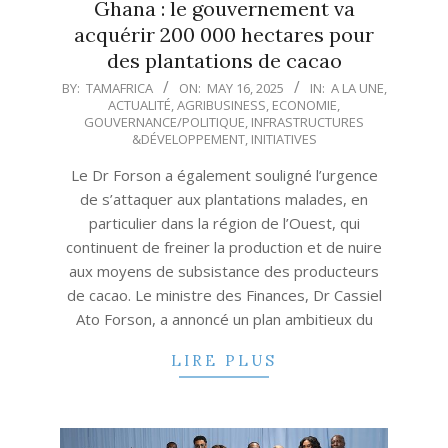
Ghana : le gouvernement va
acquérir 200 000 hectares pour
des plantations de cacao
2025-
BY:
TAMAFRICA
ON:
MAY 16, 2025
IN:
A LA UNE
,
ACTUALITÉ
,
AGRIBUSINESS
,
ECONOMIE
,
05-
GOUVERNANCE/POLITIQUE
,
INFRASTRUCTURES
16
&DÉVELOPPEMENT
,
INITIATIVES
Le Dr Forson a également souligné l’urgence
de s’attaquer aux plantations malades, en
particulier dans la région de l’Ouest, qui
continuent de freiner la production et de nuire
aux moyens de subsistance des producteurs
de cacao. Le ministre des Finances, Dr Cassiel
Ato Forson, a annoncé un plan ambitieux du
LIRE PLUS