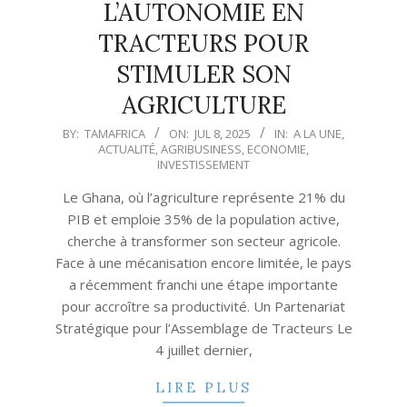
L’AUTONOMIE EN
TRACTEURS POUR
STIMULER SON
AGRICULTURE
2025-
BY:
TAMAFRICA
ON:
JUL 8, 2025
IN:
A LA UNE
,
ACTUALITÉ
,
AGRIBUSINESS
,
ECONOMIE
,
07-
INVESTISSEMENT
08
Le Ghana, où l’agriculture représente 21% du
PIB et emploie 35% de la population active,
cherche à transformer son secteur agricole.
Face à une mécanisation encore limitée, le pays
a récemment franchi une étape importante
pour accroître sa productivité. Un Partenariat
Stratégique pour l’Assemblage de Tracteurs Le
4 juillet dernier,
LIRE PLUS