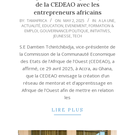
de la CEDEAO avec les
entrepreneurs africains
2025-
BY:
TAMAFRICA
ON:
MAY 2, 2025
IN:
A LA UNE
,
ACTUALITÉ
,
EDUCATION
,
EVENEMENT
,
FORMATION &
05-
EMPLOI
,
GOUVERNANCE/POLITIQUE
,
INITIATIVES
,
02
JEUNESSE
,
TECH
S.E Damtien Tchintchibidja, vice-présidente de
la Commission de la Communauté Economique
des Etats de l’Afrique de l’Ouest (CEDEAO), a
affirmé, ce 29 avril 2025, à Accra, au Ghana,
que la CEDEAO envisage la création d’un
réseau de mentorat et d’apprentissage en
Afrique de l’Ouest afin de mettre en relation
les
LIRE PLUS