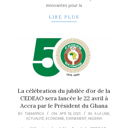
innovantes pour la
LIRE PLUS
La célébration du jubilée d’or de la
CEDEAO sera lancée le 22 avril à
Accra par le Président du Ghana
2025-
BY:
TAMAFRICA
ON:
APR 18, 2025
IN:
A LA UNE
,
ACTUALITÉ
,
ECONOMIE
,
EVENEMENT
,
NIGERIA
04-
18