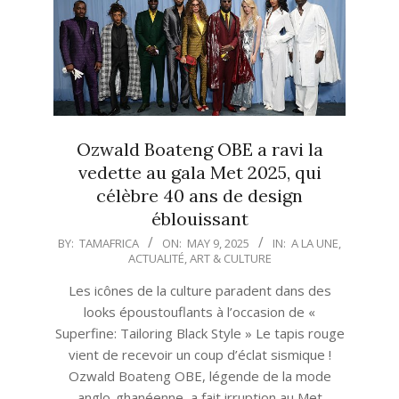
Ozwald Boateng OBE a ravi la
vedette au gala Met 2025, qui
célèbre 40 ans de design
éblouissant
2025-
BY:
TAMAFRICA
ON:
MAY 9, 2025
IN:
A LA UNE
,
ACTUALITÉ
,
ART & CULTURE
05-
09
Les icônes de la culture paradent dans des
looks époustouflants à l’occasion de «
Superfine: Tailoring Black Style » Le tapis rouge
vient de recevoir un coup d’éclat sismique !
Ozwald Boateng OBE, légende de la mode
anglo-ghanéenne, a fait irruption au Met