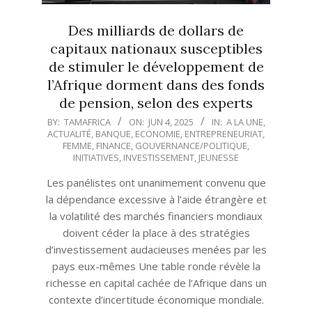
Des milliards de dollars de
capitaux nationaux susceptibles
de stimuler le développement de
l’Afrique dorment dans des fonds
de pension, selon des experts
2025-
BY:
TAMAFRICA
ON:
JUN 4, 2025
IN:
A LA UNE
,
ACTUALITÉ
,
BANQUE
,
ECONOMIE
,
ENTREPRENEURIAT
,
06-
FEMME
,
FINANCE
,
GOUVERNANCE/POLITIQUE
,
04
INITIATIVES
,
INVESTISSEMENT
,
JEUNESSE
Les panélistes ont unanimement convenu que
la dépendance excessive à l’aide étrangère et
la volatilité des marchés financiers mondiaux
doivent céder la place à des stratégies
d’investissement audacieuses menées par les
pays eux-mêmes Une table ronde révèle la
richesse en capital cachée de l’Afrique dans un
contexte d’incertitude économique mondiale.