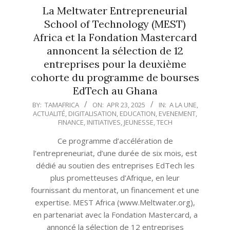
La Meltwater Entrepreneurial
School of Technology (MEST)
Africa et la Fondation Mastercard
annoncent la sélection de 12
entreprises pour la deuxième
cohorte du programme de bourses
EdTech au Ghana
2025-
BY:
TAMAFRICA
ON:
APR 23, 2025
IN:
A LA UNE
,
ACTUALITÉ
,
DIGITALISATION
,
EDUCATION
,
EVENEMENT
,
04-
FINANCE
,
INITIATIVES
,
JEUNESSE
,
TECH
23
Ce programme d’accélération de
l’entrepreneuriat, d’une durée de six mois, est
dédié au soutien des entreprises EdTech les
plus prometteuses d’Afrique, en leur
fournissant du mentorat, un financement et une
expertise. MEST Africa (www.Meltwater.org),
en partenariat avec la Fondation Mastercard, a
annoncé la sélection de 12 entreprises