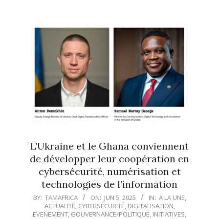
L’Ukraine et le Ghana conviennent
de développer leur coopération en
cybersécurité, numérisation et
technologies de l’information
2025-
BY:
TAMAFRICA
ON:
JUN 5, 2025
IN:
A LA UNE
,
ACTUALITÉ
,
CYBERSÉCURITÉ
,
DIGITALISATION
,
06-
EVENEMENT
,
GOUVERNANCE/POLITIQUE
,
INITIATIVES
,