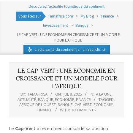
Navigation
Découvrez l’actualité touristique du continent
Menu
Vous êtes sur
Tamafrica.com
>
My Blog
>
Finance
>
Investissement
>
Banque
>
LE CAP-VERT : UNE ECONOMIE EN CROISSANCE ET UN MODELE
POUR L’AFRIQUE
L'actu santé du continent en un seul clic ici
LE CAP-VERT : UNE ECONOMIE EN
CROISSANCE ET UN MODELE POUR
L’AFRIQUE
BY:
TAMAFRICA
ON:
JUL 8, 2025
IN:
A LA UNE
,
ACTUALITÉ
,
BANQUE
,
ECONOMIE
,
FINANCE
TAGGED:
AFRIQUE DE L'OUEST
,
BANQUE
,
CAP-VERT
,
ECONOMIE
,
FINANCE
WITH:
0 COMMENTS
Le
Cap-Vert
a récemment consolidé sa position