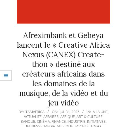
Afreximbank et Gebeya
lancent le « Creative Africa
Nexus (CANEX) Create-
thon » destiné aux
créateurs africains dans
les domaines de la
musique, de la vidéo et du
jeu vidéo
2026-
BY:
TAMAFRICA
ON:
JUL 31, 2026
IN:
A LA UNE
,
ACTUALITÉ
,
AFFAIRES
,
AFRIQUE
,
ART & CULTURE
,
07-
BANQUE
,
CINÉMA
,
FINANCE
,
INDUSTRIE
,
INITIATIVES
,
31
JEUNESSE
,
MEDIA
,
MUSIQUE
,
SOCIÉTÉ
,
TOGO