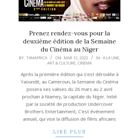
Prenez rendez-vous pour la
deuxième édition de la Semaine
du Cinéma au Niger
2022-
BY:
TAMAFRICA
ON:
MAR 12, 2022
IN:
A LA UNE
,
ART & CULTURE
,
CINÉMA
03-
12
Après la première édition qui s’est déroulée à
Yaoundé, au Cameroun, la Semaine du Cinéma
posera ses valises du 26 mars au 2 avril
prochain à Niamey, la capitale du Niger. Initié
par la société de production Undercover
Brothers Entertainment, C’est événement
annuel, qui vise la diffusion de films africains
LIRE PLUS