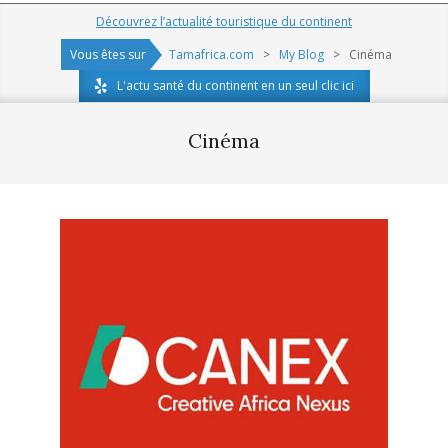
Navigation
Découvrez l’actualité touristique du continent
Menu
Vous êtes sur
Tamafrica.com
>
My Blog
>
Cinéma
L'actu santé du continent en un seul clic ici
Cinéma