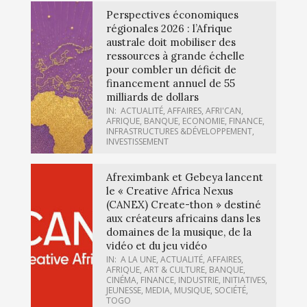
Perspectives économiques
régionales 2026 : l’Afrique
australe doit mobiliser des
ressources à grande échelle
pour combler un déficit de
financement annuel de 55
milliards de dollars
IN:
ACTUALITÉ
,
AFFAIRES
,
AFRI'CAN
,
AFRIQUE
,
BANQUE
,
ECONOMIE
,
FINANCE
,
INFRASTRUCTURES &DÉVELOPPEMENT
,
INVESTISSEMENT
Afreximbank et Gebeya lancent
le « Creative Africa Nexus
(CANEX) Create-thon » destiné
aux créateurs africains dans les
domaines de la musique, de la
vidéo et du jeu vidéo
IN:
A LA UNE
,
ACTUALITÉ
,
AFFAIRES
,
AFRIQUE
,
ART & CULTURE
,
BANQUE
,
CINÉMA
,
FINANCE
,
INDUSTRIE
,
INITIATIVES
,
JEUNESSE
,
MEDIA
,
MUSIQUE
,
SOCIÉTÉ
,
TOGO