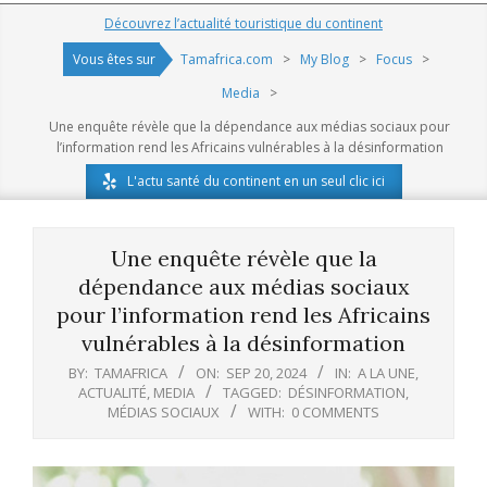
Navigation
Découvrez l’actualité touristique du continent
Menu
Vous êtes sur
Tamafrica.com
>
My Blog
>
Focus
>
Media
>
Une enquête révèle que la dépendance aux médias sociaux pour
l’information rend les Africains vulnérables à la désinformation
L'actu santé du continent en un seul clic ici
Une enquête révèle que la
dépendance aux médias sociaux
pour l’information rend les Africains
vulnérables à la désinformation
BY:
TAMAFRICA
ON:
SEP 20, 2024
IN:
A LA UNE
,
ACTUALITÉ
,
MEDIA
TAGGED:
DÉSINFORMATION
,
MÉDIAS SOCIAUX
WITH:
0 COMMENTS