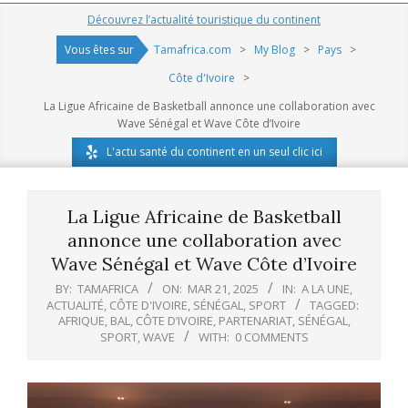
Navigation
Découvrez l’actualité touristique du continent
Menu
Vous êtes sur
Tamafrica.com
>
My Blog
>
Pays
>
Côte d'Ivoire
>
La Ligue Africaine de Basketball annonce une collaboration avec
Wave Sénégal et Wave Côte d’Ivoire
L'actu santé du continent en un seul clic ici
La Ligue Africaine de Basketball
annonce une collaboration avec
Wave Sénégal et Wave Côte d’Ivoire
BY:
TAMAFRICA
ON:
MAR 21, 2025
IN:
A LA UNE
,
ACTUALITÉ
,
CÔTE D'IVOIRE
,
SÉNÉGAL
,
SPORT
TAGGED:
AFRIQUE
,
BAL
,
CÔTE D’IVOIRE
,
PARTENARIAT
,
SÉNÉGAL
,
SPORT
,
WAVE
WITH:
0 COMMENTS