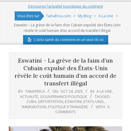
Navigation
Découvrez l’actualité touristique du continent
Menu
Vous êtes sur
Tamafrica.com
>
My Blog
>
A La Une
>
Eswatini – La grève de la faim d’un Cubain expulsé des États-Unis
révèle le coût humain d’un accord de transfert illégal
L'actu santé du continent en un seul clic ici
Eswatini – La grève de la faim d’un
Cubain expulsé des États-Unis
révèle le coût humain d’un accord de
transfert illégal
BY:
TAMAFRICA
ON:
OCT 24, 2025
IN:
A LA UNE
,
ACTUALITÉ
,
GOUVERNANCE/POLITIQUE
TAGGED:
CUBA
,
DÉPORTATION
,
ESWATINI
,
ETATS-UNIS
,
IMMIGRATION
,
POLITIQUE ETRANGÈRE
WITH:
0
COMMENTS