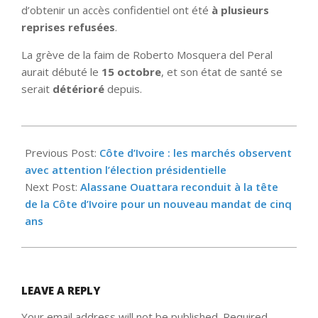
d’obtenir un accès confidentiel ont été
à plusieurs
reprises refusées
.
La grève de la faim de Roberto Mosquera del Peral
aurait débuté le
15 octobre
, et son état de santé se
serait
détérioré
depuis.
2025-
10-
Previous Post:
Côte d’Ivoire : les marchés observent
24
avec attention l’élection présidentielle
Next Post:
Alassane Ouattara reconduit à la tête
de la Côte d’Ivoire pour un nouveau mandat de cinq
ans
LEAVE A REPLY
Your email address will not be published.
Required