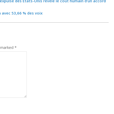
 expulsé des États-Unis révèle le coût humain d’un accord
 avec 53,66 % des voix
e marked
*