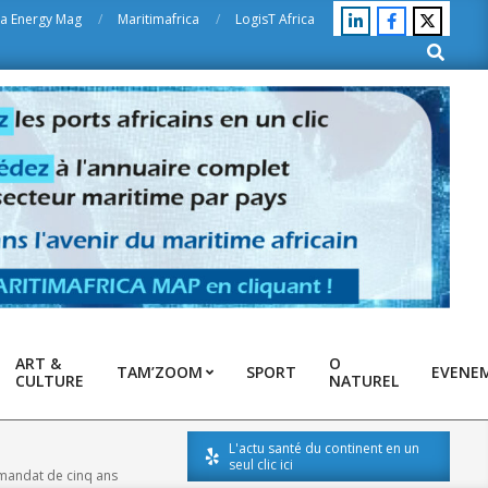
ca Energy Mag
Maritimafrica
LogisT Africa
Search
ART &
O
TAM’ZOOM
SPORT
EVENE
CULTURE
NATUREL
L'actu santé du continent en un
seul clic ici
 mandat de cinq ans