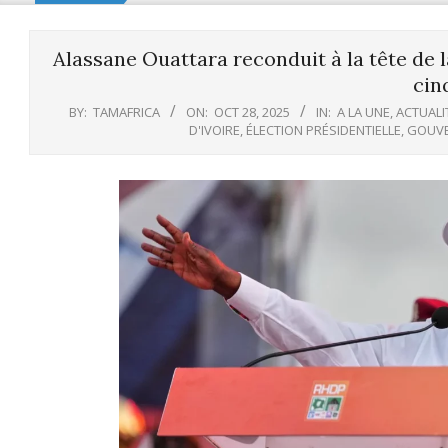
Alassane Ouattara reconduit à la tête de 
cin
BY:
TAMAFRICA
ON:
OCT 28, 2025
IN:
A LA UNE
,
ACTUALI
D'IVOIRE
,
ÉLECTION PRÉSIDENTIELLE
,
GOUVE