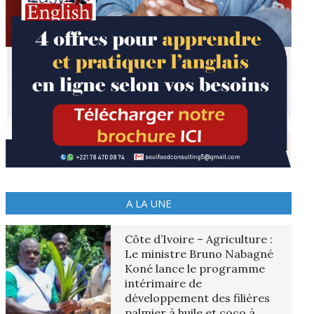
A LA UNE
Côte d’Ivoire – Agriculture :
Le ministre Bruno Nabagné
Koné lance le programme
intérimaire de
développement des filières
palmier à huile et coco à