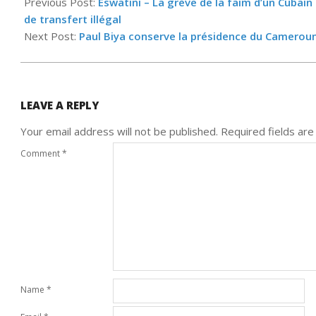
10-
Previous Post:
Eswatini – La grève de la faim d’un Cubain
28
de transfert illégal
Next Post:
Paul Biya conserve la présidence du Cameroun
LEAVE A REPLY
Your email address will not be published.
Required fields ar
Comment
*
Name
*