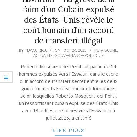
faim d’un Cubain expulsé
des États-Unis révèle le
coût humain d’un accord
de transfert illégal
2025-
BY:
TAMAFRICA
ON:
OCT 24, 2025
IN:
A LA UNE
,
ACTUALITÉ
,
GOUVERNANCE/POLITIQUE
10-
24
Roberto Mosquera del Peral fait partie de 14
hommes expulsés vers l’Eswatini dans le cadre
d’un accord de transfert secret entre les deux
gouvernements.En réaction aux informations
selon lesquelles Roberto Mosquera del Peral,
un ressortissant cubain expulsé des États-Unis
avec 13 autres personnes vers l’Eswatini en
juillet 2025, a entamé
LIRE PLUS