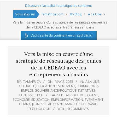
Navigation
Découvrez l’actualité touristique du continent
Menu
Vous êtes sur
Tamafrica.com
>
My Blog
>
A La Une
>
Vers la mise en œuvre d’une stratégie de réseautage des jeunes
de la CEDEAO avec les entrepreneurs africains
L'actu santé du continent en un seul clic ici
Vers la mise en œuvre d’une
stratégie de réseautage des jeunes
de la CEDEAO avec les
entrepreneurs africains
BY:
TAMAFRICA
ON:
MAY 2, 2025
IN:
A LA UNE
,
ACTUALITÉ
,
EDUCATION
,
EVENEMENT
,
FORMATION &
EMPLOI
,
GOUVERNANCE/POLITIQUE
,
INITIATIVES
,
JEUNESSE
,
TECH
TAGGED:
AFRIQUE DE L'OUEST
,
ECONOMIE
,
EDUCATION
,
EMPLOI/FORMATION
,
EVÉNEMENT
,
GHANA
,
JEUNESSE AFRICAINE
,
MARCHÉ DU TRAVAIL
,
TECHNOLOGIE
WITH:
0 COMMENTS