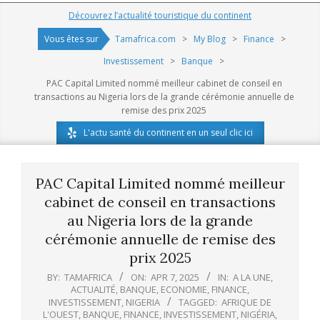
Navigation
Découvrez l’actualité touristique du continent
Menu
Vous êtes sur
Tamafrica.com
>
My Blog
>
Finance
>
Investissement
>
Banque
>
PAC Capital Limited nommé meilleur cabinet de conseil en
transactions au Nigeria lors de la grande cérémonie annuelle de
remise des prix 2025
L'actu santé du continent en un seul clic ici
PAC Capital Limited nommé meilleur
cabinet de conseil en transactions
au Nigeria lors de la grande
cérémonie annuelle de remise des
prix 2025
BY:
TAMAFRICA
ON:
APR 7, 2025
IN:
A LA UNE
,
ACTUALITÉ
,
BANQUE
,
ECONOMIE
,
FINANCE
,
INVESTISSEMENT
,
NIGERIA
TAGGED:
AFRIQUE DE
L'OUEST
,
BANQUE
,
FINANCE
,
INVESTISSEMENT
,
NIGÉRIA
,