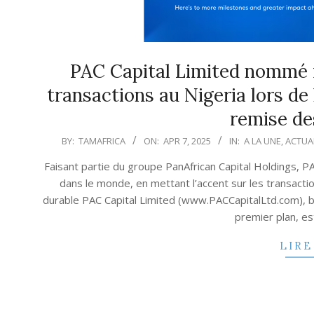
PAC Capital Limited nommé m
transactions au Nigeria lors de
remise de
2025-
BY:
TAMAFRICA
ON:
APR 7, 2025
IN:
A LA UNE
,
ACTUA
04-
Faisant partie du groupe PanAfrican Capital Holdings, P
07
dans le monde, en mettant l’accent sur les transact
durable PAC Capital Limited (www.PACCapitalLtd.com), b
premier plan, es
LIRE