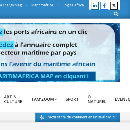
ca Energy Mag
Maritimafrica
LogisT Africa
Search
ART &
O
TAM’ZOOM
SPORT
EVENE
CULTURE
NATUREL
L'actu santé du continent en un seul clic ici