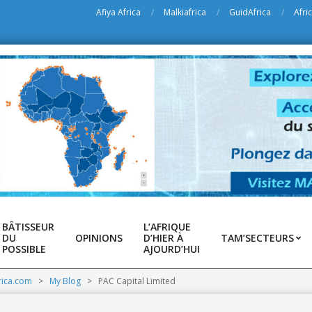
Afiya Africa
Malkiafrica
GuidAfrica
Afri
BÂTISSEUR
L’AFRIQUE
DU
OPINIONS
D’HIER À
TAM’SECTEURS
POSSIBLE
AJOURD’HUI
rica.com
>
My Blog
>
PAC Capital Limited