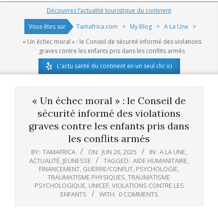
Navigation
Découvrez l’actualité touristique du continent
Menu
Vous êtes sur
Tamafrica.com
>
My Blog
>
A La Une
>
« Un échec moral » : le Conseil de sécurité informé des violations
graves contre les enfants pris dans les conflits armés
L'actu santé du continent en un seul clic ici
« Un échec moral » : le Conseil de
sécurité informé des violations
graves contre les enfants pris dans
les conflits armés
BY:
TAMAFRICA
ON:
JUN 26, 2025
IN:
A LA UNE
,
ACTUALITÉ
,
JEUNESSE
TAGGED:
AIDE HUMANITAIRE
,
FINANCEMENT
,
GUERRE/CONFLIT
,
PSYCHOLOGIE
,
TRAUMATISME PHYSIQUES
,
TRAUMATISME
PSYCHOLOGIQUE
,
UNICEF
,
VIOLATIONS CONTRE LES
ENFANTS
WITH:
0 COMMENTS