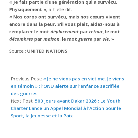
« Je fais partie d’une génération qui a survécu.
Physiquement »
, a-t-elle dit.
« Nos corps ont survécu, mais nos cœurs vivent
encore dans la peur. S’il vous plaît, aidez-nous à
remplacer le mot
déplacement
par
retour
, le mot
décombres
par
maison
, le mot
guerre
par
vie
. »
Source :
UNITED NATIONS
2025-
06-
Previous Post:
« Je ne viens pas en victime. Je viens
26
en témoin » : l’ONU alerte sur l’enfance sacrifiée
des guerres
Next Post:
500 Jours avant Dakar 2026 : Le Youth
Charter Lance un Appel Mondial à l’Action pour le
Sport, la Jeunesse et la Paix