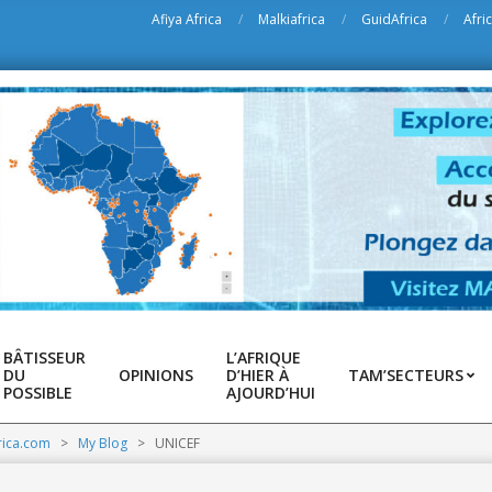
ur le site des l'Afrique de toutes les possibilités
Afiya Africa
Malkiafrica
GuidAfrica
Afri
BÂTISSEUR
L’AFRIQUE
DU
OPINIONS
D’HIER À
TAM’SECTEURS
POSSIBLE
AJOURD’HUI
rica.com
>
My Blog
>
UNICEF