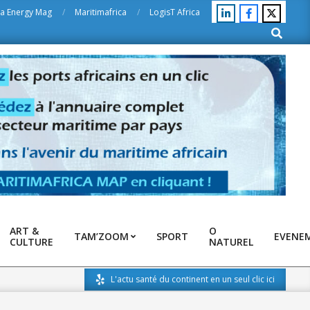
ca Energy Mag
Maritimafrica
LogisT Africa
Search
ART &
O
TAM’ZOOM
SPORT
EVENE
CULTURE
NATUREL
L'actu santé du continent en un seul clic ici