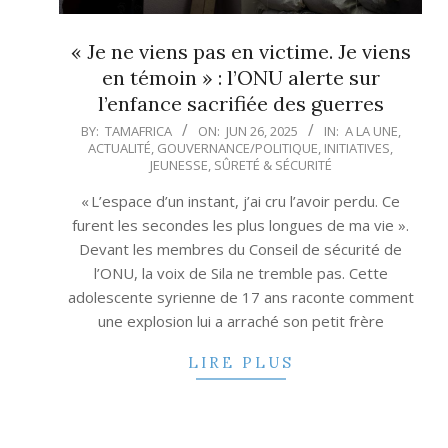
« Je ne viens pas en victime. Je viens
en témoin » : l’ONU alerte sur
l’enfance sacrifiée des guerres
2025-
BY:
TAMAFRICA
ON:
JUN 26, 2025
IN:
A LA UNE
,
ACTUALITÉ
,
GOUVERNANCE/POLITIQUE
,
INITIATIVES
,
06-
JEUNESSE
,
SÛRETÉ & SÉCURITÉ
26
« L’espace d’un instant, j’ai cru l’avoir perdu. Ce
furent les secondes les plus longues de ma vie ».
Devant les membres du Conseil de sécurité de
l’ONU, la voix de Sila ne tremble pas. Cette
adolescente syrienne de 17 ans raconte comment
une explosion lui a arraché son petit frère
LIRE PLUS