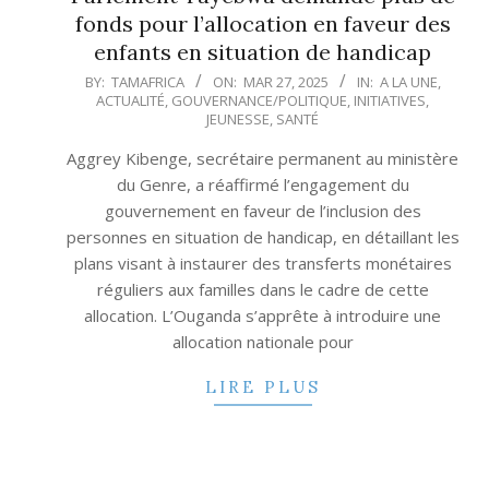
fonds pour l’allocation en faveur des
enfants en situation de handicap
2025-
BY:
TAMAFRICA
ON:
MAR 27, 2025
IN:
A LA UNE
,
ACTUALITÉ
,
GOUVERNANCE/POLITIQUE
,
INITIATIVES
,
03-
JEUNESSE
,
SANTÉ
27
Aggrey Kibenge, secrétaire permanent au ministère
du Genre, a réaffirmé l’engagement du
gouvernement en faveur de l’inclusion des
personnes en situation de handicap, en détaillant les
plans visant à instaurer des transferts monétaires
réguliers aux familles dans le cadre de cette
allocation. L’Ouganda s’apprête à introduire une
allocation nationale pour
LIRE PLUS