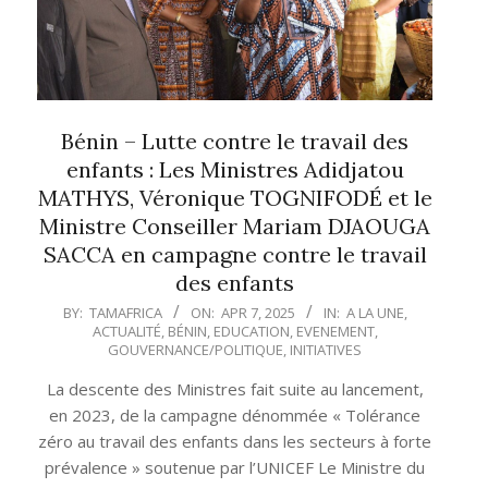
Bénin – Lutte contre le travail des
enfants : Les Ministres Adidjatou
MATHYS, Véronique TOGNIFODÉ et le
Ministre Conseiller Mariam DJAOUGA
SACCA en campagne contre le travail
des enfants
2025-
BY:
TAMAFRICA
ON:
APR 7, 2025
IN:
A LA UNE
,
ACTUALITÉ
,
BÉNIN
,
EDUCATION
,
EVENEMENT
,
04-
GOUVERNANCE/POLITIQUE
,
INITIATIVES
07
La descente des Ministres fait suite au lancement,
en 2023, de la campagne dénommée « Tolérance
zéro au travail des enfants dans les secteurs à forte
prévalence » soutenue par l’UNICEF Le Ministre du