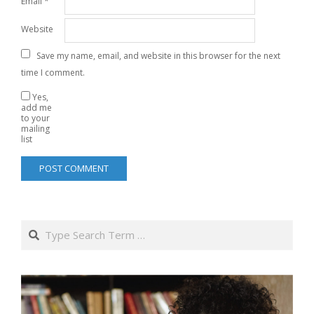
Email
*
Website
Save my name, email, and website in this browser for the next
time I comment.
Yes,
add me
to your
mailing
list
Search