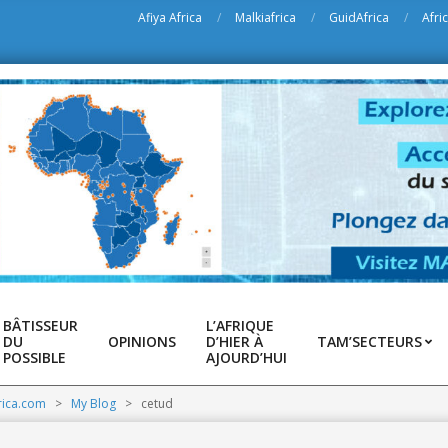
Afiya Africa
Malkiafrica
GuidAfrica
Afri
BÂTISSEUR
L’AFRIQUE
DU
OPINIONS
D’HIER À
TAM’SECTEURS
POSSIBLE
AJOURD’HUI
rica.com
>
My Blog
>
cetud