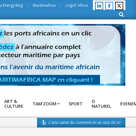
ca Energy Mag
Maritimafrica
LogisT Africa
Search
ART &
O
TAM’ZOOM
SPORT
EVENE
CULTURE
NATUREL
L'actu santé du continent en un seul clic ici