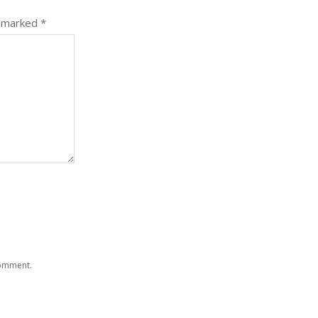
e marked
*
comment.