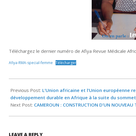
Téléchargez le dernier numéro de Afiya Revue Médicale Afr
Afiya-RMA-special-femme
Télécharger
2022-
03-
Previous Post:
L’Union africaine et l’Union européenne r
29
développement durable en Afrique à la suite du somme
Next Post:
CAMEROUN : CONSTRUCTION D’UN NOUVEAU 
LEAVE A REPLY