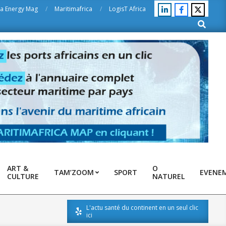
ca Energy Mag
Maritimafrica
LogisT Africa
Search
ART &
O
TAM’ZOOM
SPORT
EVENE
CULTURE
NATUREL
L'actu santé du continent en un seul clic
ici