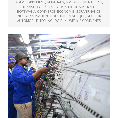
&DÉVELOPPEMENT
,
INITIATIVES
,
INVESTISSEMENT
,
TECH
,
TRANSPORT
TAGGED:
AFRIQUE AUSTRALE
,
BOTSWANA
,
COMMERCE
,
ECONOMIE
,
GOUVERNANCE
,
INDUSTRIALISATION
,
INDUSTRIE EN AFRIQUE
,
SECTEUR
AUTOMOBILE
,
TECHNOLOGIE
WITH:
0 COMMENTS