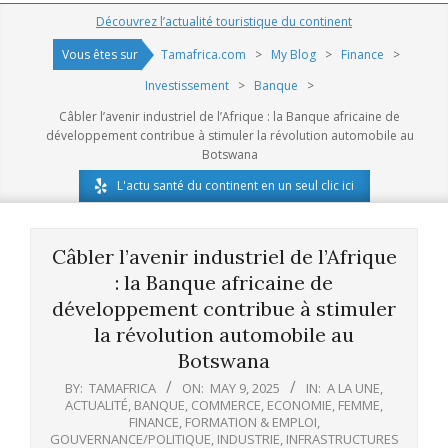
Navigation
Découvrez l’actualité touristique du continent
Menu
Vous êtes sur
Tamafrica.com
>
My Blog
>
Finance
>
Investissement
>
Banque
>
Câbler l’avenir industriel de l’Afrique : la Banque africaine de
développement contribue à stimuler la révolution automobile au
Botswana
L'actu santé du continent en un seul clic ici
Câbler l’avenir industriel de l’Afrique
: la Banque africaine de
développement contribue à stimuler
la révolution automobile au
Botswana
BY:
TAMAFRICA
ON:
MAY 9, 2025
IN:
A LA UNE
,
ACTUALITÉ
,
BANQUE
,
COMMERCE
,
ECONOMIE
,
FEMME
,
FINANCE
,
FORMATION & EMPLOI
,
GOUVERNANCE/POLITIQUE
,
INDUSTRIE
,
INFRASTRUCTURES