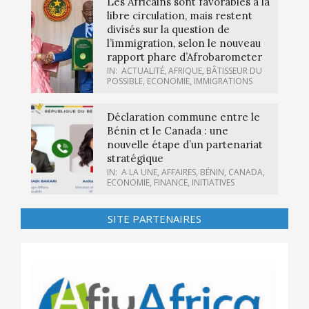
Les Africains sont favorables à la
libre circulation, mais restent
divisés sur la question de
l’immigration, selon le nouveau
rapport phare d’Afrobarometer
IN:
ACTUALITÉ
,
AFRIQUE
,
BÂTISSEUR DU
POSSIBLE
,
ECONOMIE
,
IMMIGRATIONS
Déclaration commune entre le
Bénin et le Canada : une
nouvelle étape d’un partenariat
stratégique
IN:
A LA UNE
,
AFFAIRES
,
BÉNIN
,
CANADA
,
ECONOMIE
,
FINANCE
,
INITIATIVES
SITE PARTENAIRES