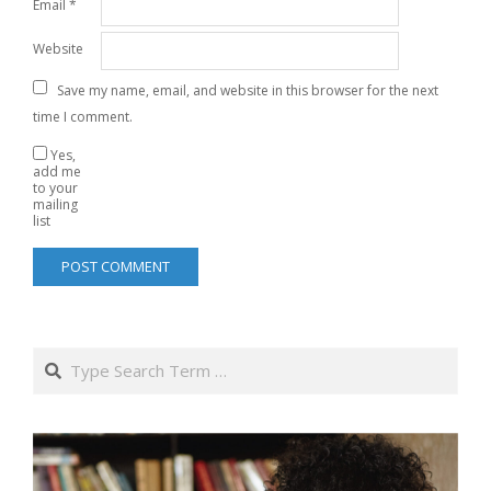
Email
*
Website
Save my name, email, and website in this browser for the next
time I comment.
Yes,
add me
to your
mailing
list
Search