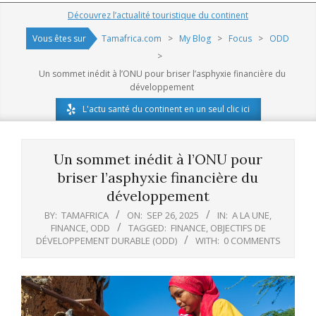
Navigation
Découvrez l’actualité touristique du continent
Menu
Vous êtes sur
Tamafrica.com
>
My Blog
>
Focus
>
ODD
>
Un sommet inédit à l’ONU pour briser l’asphyxie financière du
développement
L'actu santé du continent en un seul clic ici
Un sommet inédit à l’ONU pour
briser l’asphyxie financière du
développement
BY:
TAMAFRICA
ON:
SEP 26, 2025
IN:
A LA UNE
,
FINANCE
,
ODD
TAGGED:
FINANCE
,
OBJECTIFS DE
DÉVELOPPEMENT DURABLE (ODD)
WITH:
0 COMMENTS