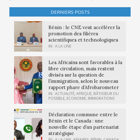
DERNIERS POSTS
Bénin : le CNE veut accélérer la
promotion des filières
scientifiques et technologiques
IN:
A LA UNE
Les Africains sont favorables à la
libre circulation, mais restent
divisés sur la question de
l’immigration, selon le nouveau
rapport phare d’Afrobarometer
IN:
ACTUALITÉ
,
AFRIQUE
,
BÂTISSEUR DU
POSSIBLE
,
ECONOMIE
,
IMMIGRATIONS
Déclaration commune entre le
Bénin et le Canada : une
nouvelle étape d’un partenariat
stratégique
IN:
A LA UNE
,
AFFAIRES
,
BÉNIN
,
CANADA
,