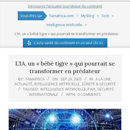
Navigation
Découvrez l’actualité touristique du continent
Menu
Vous êtes sur
Tamafrica.com
>
My Blog
>
Tech
>
Intelligence Artificielle
>
L’IA, un « bébé tigre » qui pourrait se transformer en prédateur
L'actu santé du continent en un seul clic ici
L’IA, un « bébé tigre » qui pourrait se
transformer en prédateur
BY:
TAMAFRICA
ON:
SEP 26, 2025
IN:
A LA UNE
,
ACTUALITÉ
,
INTELLIGENCE ARTIFICIELLE
,
SÛRETÉ & SÉCURITÉ
TAGGED:
INTELLIGENCE ARTIFICIELLE
,
PAIX
,
SÉCURITÉ
INTERNATIONALE
WITH:
0 COMMENTS