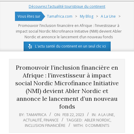
Navigation
Découvrez l’actualité touristique du continent
Menu
Vous êtes sur
Tamafrica.com
>
My Blog
>
A La Une
>
Promouvoir l’inclusion financière en Afrique : l’investisseur à
impact social Nordic Microfinance Initiative (NMI) devient Abler
Nordic et annonce le lancement d’un nouveau fonds
L'actu santé du continent en un seul clic ici
Promouvoir l’inclusion financière en
Afrique : l’investisseur à impact
social Nordic Microfinance Initiative
(NMI) devient Abler Nordic et
annonce le lancement d’un nouveau
fonds
BY:
TAMAFRICA
ON:
FEB 22, 2023
IN:
A LA UNE
,
ACTUALITÉ
,
FINANCE
TAGGED:
ABLER NORDIC
,
INCLUSION FINANCIÈRE
WITH:
0 COMMENTS