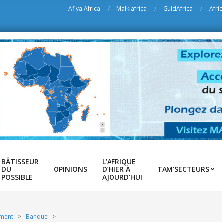
Afiya Africa
Malkiafrica
GuidAfrica
Afri
BÂTISSEUR
L’AFRIQUE
DU
OPINIONS
D’HIER À
TAM’SECTEURS
POSSIBLE
AJOURD’HUI
ement
>
Banque
>