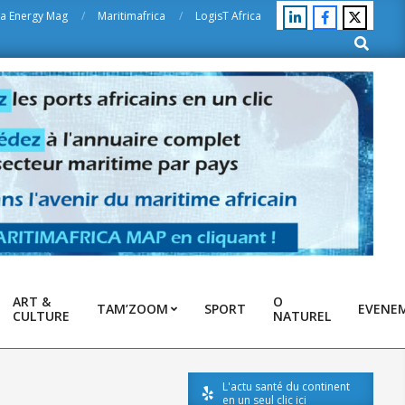
ca Energy Mag
Maritimafrica
LogisT Africa
Search
ART &
O
TAM’ZOOM
SPORT
EVENE
CULTURE
NATUREL
L'actu santé du continent
en un seul clic ici