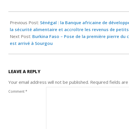
2024-
03-
Previous Post:
Sénégal : la Banque africaine de développ
26
la sécurité alimentaire et accroître les revenus de petit
Next Post:
Burkina Faso – Pose de la première pierre du 
est arrivé à Sourgou
LEAVE A REPLY
Your email address will not be published.
Required fields ar
Comment
*