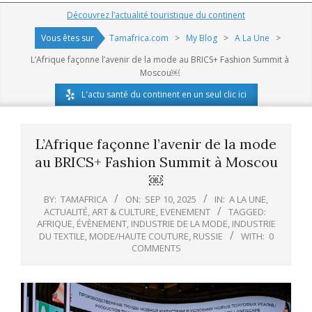
Navigation
Découvrez l’actualité touristique du continent
Menu
Vous êtes sur
Tamafrica.com
>
My Blog
>
A La Une
>
L’Afrique façonne l’avenir de la mode au BRICS+ Fashion Summit à
Moscou￼
L'actu santé du continent en un seul clic ici
L’Afrique façonne l’avenir de la mode
au BRICS+ Fashion Summit à Moscou
￼
BY:
TAMAFRICA
ON:
SEP 10, 2025
IN:
A LA UNE
,
ACTUALITÉ
,
ART & CULTURE
,
EVENEMENT
TAGGED:
AFRIQUE
,
ÉVÈNEMENT
,
INDUSTRIE DE LA MODE
,
INDUSTRIE
DU TEXTILE
,
MODE/HAUTE COUTURE
,
RUSSIE
WITH:
0
COMMENTS