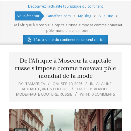
Navigation
Découvrez l’actualité touristique du continent
Menu
Vous êtes sur
Tamafrica.com
>
My Blog
>
A La Une
>
De l’Afrique à Moscou: la capitale russe s’impose comme nouveau
pôle mondial de la mode
L'actu santé du continent en un seul clic ici
De l’Afrique à Moscou: la capitale
russe s’impose comme nouveau pôle
mondial de la mode
BY:
TAMAFRICA
ON:
SEP 10, 2025
IN:
A LA UNE
,
ACTUALITÉ
,
ART & CULTURE
TAGGED:
AFRIQUE
,
MODE/HAUTE COUTURE
,
RUSSIE
WITH:
0 COMMENTS