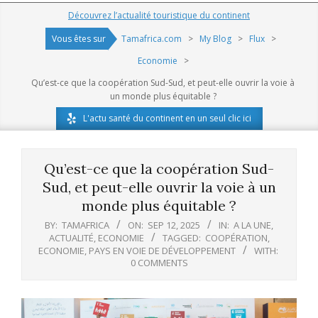
Navigation
Découvrez l’actualité touristique du continent
Menu
Vous êtes sur
Tamafrica.com
>
My Blog
>
Flux
>
Economie
>
Qu’est-ce que la coopération Sud-Sud, et peut-elle ouvrir la voie à
un monde plus équitable ?
L'actu santé du continent en un seul clic ici
Qu’est-ce que la coopération Sud-
Sud, et peut-elle ouvrir la voie à un
monde plus équitable ?
BY:
TAMAFRICA
ON:
SEP 12, 2025
IN:
A LA UNE
,
ACTUALITÉ
,
ECONOMIE
TAGGED:
COOPÉRATION
,
ECONOMIE
,
PAYS EN VOIE DE DÉVELOPPEMENT
WITH:
0 COMMENTS