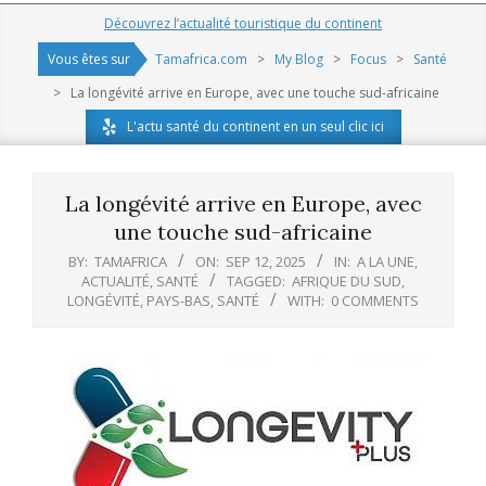
Navigation
Découvrez l’actualité touristique du continent
Menu
Vous êtes sur
Tamafrica.com
>
My Blog
>
Focus
>
Santé
>
La longévité arrive en Europe, avec une touche sud-africaine
L'actu santé du continent en un seul clic ici
La longévité arrive en Europe, avec
une touche sud-africaine
BY:
TAMAFRICA
ON:
SEP 12, 2025
IN:
A LA UNE
,
ACTUALITÉ
,
SANTÉ
TAGGED:
AFRIQUE DU SUD
,
LONGÉVITÉ
,
PAYS-BAS
,
SANTÉ
WITH:
0 COMMENTS