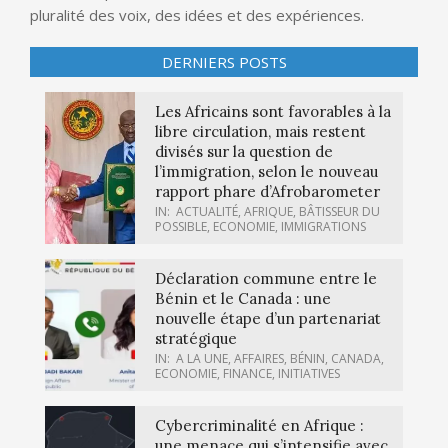
pluralité des voix, des idées et des expériences.
DERNIERS POSTS
Les Africains sont favorables à la
libre circulation, mais restent
divisés sur la question de
l’immigration, selon le nouveau
rapport phare d’Afrobarometer
IN:
ACTUALITÉ
,
AFRIQUE
,
BÂTISSEUR DU
POSSIBLE
,
ECONOMIE
,
IMMIGRATIONS
Déclaration commune entre le
Bénin et le Canada : une
nouvelle étape d’un partenariat
stratégique
IN:
A LA UNE
,
AFFAIRES
,
BÉNIN
,
CANADA
,
ECONOMIE
,
FINANCE
,
INITIATIVES
Cybercriminalité en Afrique :
une menace qui s’intensifie avec