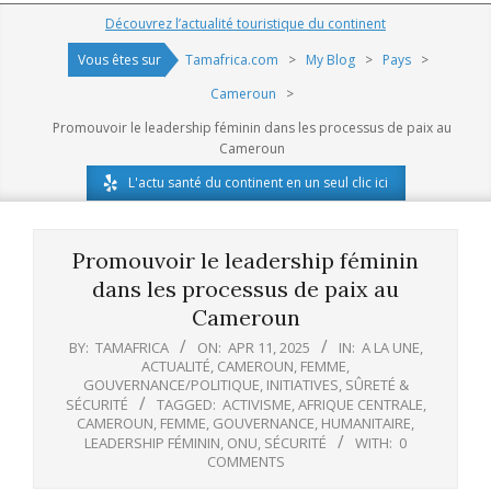
Navigation
Découvrez l’actualité touristique du continent
Menu
Vous êtes sur
Tamafrica.com
>
My Blog
>
Pays
>
Cameroun
>
Promouvoir le leadership féminin dans les processus de paix au
Cameroun
L'actu santé du continent en un seul clic ici
Promouvoir le leadership féminin
dans les processus de paix au
Cameroun
BY:
TAMAFRICA
ON:
APR 11, 2025
IN:
A LA UNE
,
ACTUALITÉ
,
CAMEROUN
,
FEMME
,
GOUVERNANCE/POLITIQUE
,
INITIATIVES
,
SÛRETÉ &
SÉCURITÉ
TAGGED:
ACTIVISME
,
AFRIQUE CENTRALE
,
CAMEROUN
,
FEMME
,
GOUVERNANCE
,
HUMANITAIRE
,
LEADERSHIP FÉMININ
,
ONU
,
SÉCURITÉ
WITH:
0
COMMENTS