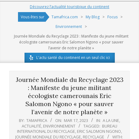
Navigation
Découvrez l’actualité touristique du continent
Menu
Vous êtes sur
Tamafrica.com
>
My Blog
>
Focus
>
Environnement
>
Journée Mondiale du Recyclage 2023 : Manifeste du jeune militant
écologiste camerounais Eric Salomon Ngono « pour sauver
l’avenir de notre planète »
L'actu santé du continent en un seul clic ici
Journée Mondiale du Recyclage 2023
: Manifeste du jeune militant
écologiste camerounais Eric
Salomon Ngono « pour sauver
l’avenir de notre planète »
BY:
TAMAFRICA
ON:
MAR 17, 2023
IN:
A LA UNE
,
ACTUALITÉ
,
ENVIRONNEMENT
TAGGED:
BUREAU
INTERNATIONAL DU RECYCLAGE
,
ERIC SALOMON NGONO
,
JOURNÉE MONDIALE DU RECYCLAGE
,
RECYCLAGE
WITH: