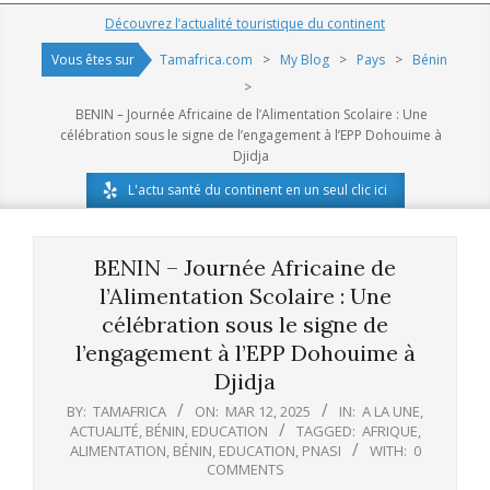
Navigation
Découvrez l’actualité touristique du continent
Menu
Vous êtes sur
Tamafrica.com
>
My Blog
>
Pays
>
Bénin
>
BENIN – Journée Africaine de l’Alimentation Scolaire : Une
célébration sous le signe de l’engagement à l’EPP Dohouime à
Djidja
L'actu santé du continent en un seul clic ici
BENIN – Journée Africaine de
l’Alimentation Scolaire : Une
célébration sous le signe de
l’engagement à l’EPP Dohouime à
Djidja
BY:
TAMAFRICA
ON:
MAR 12, 2025
IN:
A LA UNE
,
ACTUALITÉ
,
BÉNIN
,
EDUCATION
TAGGED:
AFRIQUE
,
ALIMENTATION
,
BÉNIN
,
EDUCATION
,
PNASI
WITH:
0
COMMENTS