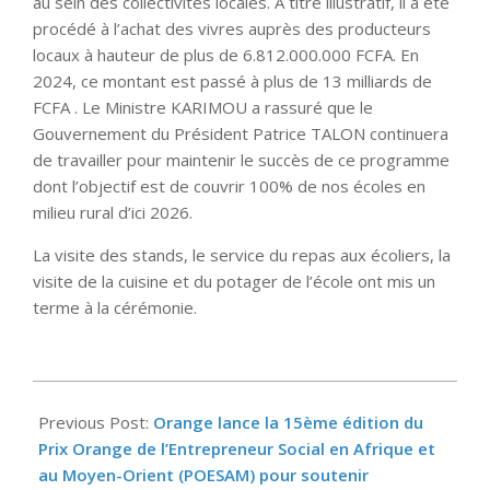
au sein des collectivités locales. À titre illustratif, il a été
procédé à l’achat des vivres auprès des producteurs
locaux à hauteur de plus de 6.812.000.000 FCFA. En
2024, ce montant est passé à plus de 13 milliards de
FCFA . Le Ministre KARIMOU a rassuré que le
Gouvernement du Président Patrice TALON continuera
de travailler pour maintenir le succès de ce programme
dont l’objectif est de couvrir 100% de nos écoles en
milieu rural d’ici 2026.
La visite des stands, le service du repas aux écoliers, la
visite de la cuisine et du potager de l’école ont mis un
terme à la cérémonie.
2025-
03-
Previous Post:
Orange lance la 15ème édition du
12
Prix Orange de l’Entrepreneur Social en Afrique et
au Moyen-Orient (POESAM) pour soutenir