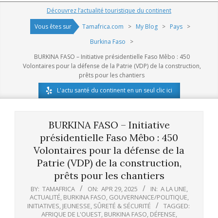
Navigation
Découvrez l’actualité touristique du continent
Menu
Vous êtes sur
Tamafrica.com
>
My Blog
>
Pays
>
Burkina Faso
>
BURKINA FASO – Initiative présidentielle Faso Mêbo : 450
Volontaires pour la défense de la Patrie (VDP) de la construction,
prêts pour les chantiers
L'actu santé du continent en un seul clic ici
BURKINA FASO – Initiative
présidentielle Faso Mêbo : 450
Volontaires pour la défense de la
Patrie (VDP) de la construction,
prêts pour les chantiers
BY:
TAMAFRICA
ON:
APR 29, 2025
IN:
A LA UNE
,
ACTUALITÉ
,
BURKINA FASO
,
GOUVERNANCE/POLITIQUE
,
INITIATIVES
,
JEUNESSE
,
SÛRETÉ & SÉCURITÉ
TAGGED:
AFRIQUE DE L'OUEST
,
BURKINA FASO
,
DÉFENSE
,