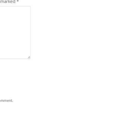
e marked
*
comment.