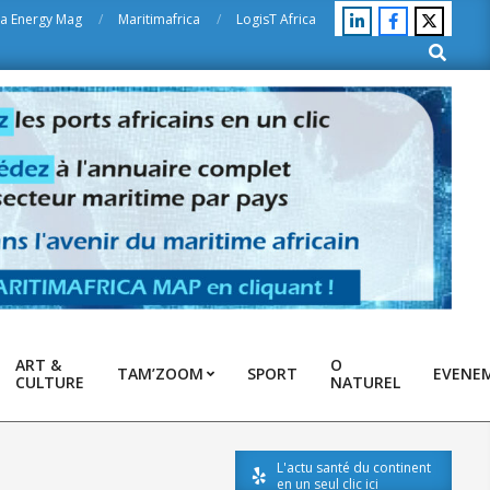
ca Energy Mag
Maritimafrica
LogisT Africa
Search
ART &
O
TAM’ZOOM
SPORT
EVENE
CULTURE
NATUREL
L'actu santé du continent
en un seul clic ici