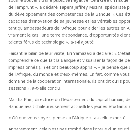
souffre souvent d’une publicité négative. Cela crée un risque 
de l’emprunt », a déclaré Tapera Jeffrey Muzira, spécialiste 
du développement des compétences de la Banque. « Ces étudi
capacités d’innovation de sa jeunesse et les véritables opport
tant qu’ambassadeurs de l’Afrique pour aider les autres en Asie
vraiment le cas : une terre d’abondance, d’opportunités d’en
talents férus de technologie », a-t-il ajouté.
Faisant le bilan de leur visite, Eri Yamazaki a déclaré : « C’ét
comprendre ce que fait la Banque et visualiser la façon de pen
impressionnés (…) et ont beaucoup appris ». « Je pense que ce
de l’Afrique, du monde et d’eux-mêmes. En fait, comme vous le v
domaine de la coopération internationale. Ils ont dit qu’ils p
sessions », a-t-elle conclu.
Martha Phiri, directrice du Département du capital humain,
Banque avait chaleureusement accueilli les jeunes étudiants 
« Où que vous soyez, pensez à l’Afrique », a-t-elle exhorté.
Apparemment, cela n’est pas tombé dans l’oreille d’un sourd,