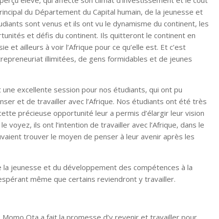
perçu élevé, qui affecte son climat d’investissement et le coût
principal du Département du Capital humain, de la jeunesse et
ants sont venus et ils ont vu le dynamisme du continent, les
unités et défis du continent. Ils quitteront le continent en
 et ailleurs à voir l’Afrique pour ce qu’elle est. Et c’est
trepreneuriat illimitées, de gens formidables et de jeunes
ait une excellente session pour nos étudiants, qui ont pu
ser et de travailler avec l’Afrique. Nos étudiants ont été très
tte précieuse opportunité leur a permis d’élargir leur vision
oyez, ils ont l’intention de travailler avec l’Afrique, dans le
ouvaient trouver le moyen de penser à leur avenir après les
 de la jeunesse et du développement des compétences à la
espérant même que certains reviendront y travailler.
 Momo Ota a fait la promesse d’y revenir et travailler pour