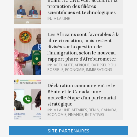
Bénin : le CNE veut accélérer la
promotion des filières
scientifiques et technologiques
IN:
A LA UNE
Les Africains sont favorables à la
libre circulation, mais restent
divisés sur la question de
l’immigration, selon le nouveau
rapport phare d’Afrobarometer
IN:
ACTUALITÉ
,
AFRIQUE
,
BÂTISSEUR DU
POSSIBLE
,
ECONOMIE
,
IMMIGRATIONS
Déclaration commune entre le
Bénin et le Canada : une
nouvelle étape d’un partenariat
stratégique
IN:
A LA UNE
,
AFFAIRES
,
BÉNIN
,
CANADA
,
ECONOMIE
,
FINANCE
,
INITIATIVES
SITE PARTENAIRES