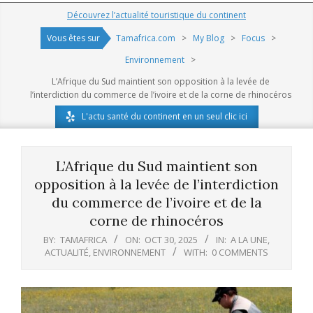
Navigation
Découvrez l’actualité touristique du continent
Menu
Vous êtes sur
Tamafrica.com
>
My Blog
>
Focus
>
Environnement
>
L’Afrique du Sud maintient son opposition à la levée de
l’interdiction du commerce de l’ivoire et de la corne de rhinocéros
L'actu santé du continent en un seul clic ici
L’Afrique du Sud maintient son
opposition à la levée de l’interdiction
du commerce de l’ivoire et de la
corne de rhinocéros
BY:
TAMAFRICA
ON:
OCT 30, 2025
IN:
A LA UNE
,
ACTUALITÉ
,
ENVIRONNEMENT
WITH:
0 COMMENTS