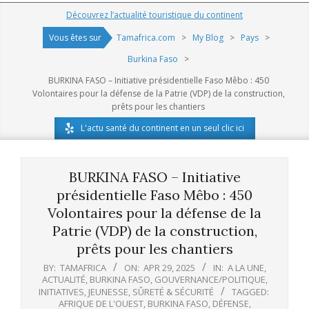
Navigation
Découvrez l’actualité touristique du continent
Menu
Vous êtes sur
Tamafrica.com
>
My Blog
>
Pays
>
Burkina Faso
>
BURKINA FASO – Initiative présidentielle Faso Mêbo : 450
Volontaires pour la défense de la Patrie (VDP) de la construction,
prêts pour les chantiers
L'actu santé du continent en un seul clic ici
BURKINA FASO – Initiative
présidentielle Faso Mêbo : 450
Volontaires pour la défense de la
Patrie (VDP) de la construction,
prêts pour les chantiers
BY:
TAMAFRICA
ON:
APR 29, 2025
IN:
A LA UNE
,
ACTUALITÉ
,
BURKINA FASO
,
GOUVERNANCE/POLITIQUE
,
INITIATIVES
,
JEUNESSE
,
SÛRETÉ & SÉCURITÉ
TAGGED:
AFRIQUE DE L'OUEST
,
BURKINA FASO
,
DÉFENSE
,