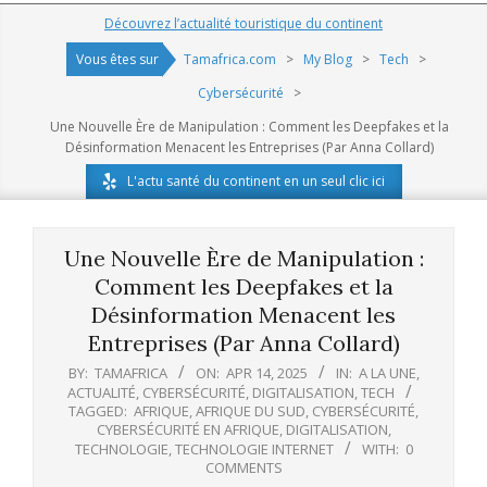
Navigation
Découvrez l’actualité touristique du continent
Menu
Vous êtes sur
Tamafrica.com
>
My Blog
>
Tech
>
Cybersécurité
>
Une Nouvelle Ère de Manipulation : Comment les Deepfakes et la
Désinformation Menacent les Entreprises (Par Anna Collard)
L'actu santé du continent en un seul clic ici
Une Nouvelle Ère de Manipulation :
Comment les Deepfakes et la
Désinformation Menacent les
Entreprises (Par Anna Collard)
BY:
TAMAFRICA
ON:
APR 14, 2025
IN:
A LA UNE
,
ACTUALITÉ
,
CYBERSÉCURITÉ
,
DIGITALISATION
,
TECH
TAGGED:
AFRIQUE
,
AFRIQUE DU SUD
,
CYBERSÉCURITÉ
,
CYBERSÉCURITÉ EN AFRIQUE
,
DIGITALISATION
,
TECHNOLOGIE
,
TECHNOLOGIE INTERNET
WITH:
0
COMMENTS