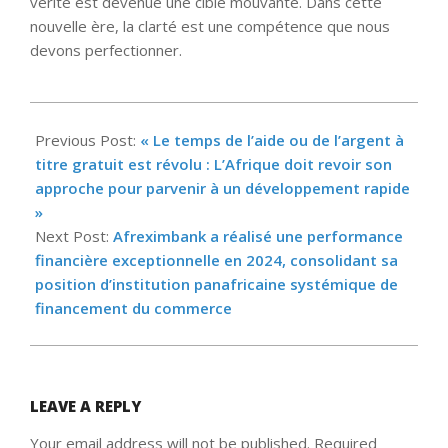
vérité est devenue une cible mouvante. Dans cette
nouvelle ère, la clarté est une compétence que nous
devons perfectionner.
2025-
04-
Previous Post:
« Le temps de l’aide ou de l’argent à
14
titre gratuit est révolu : L’Afrique doit revoir son
approche pour parvenir à un développement rapide
»
Next Post:
Afreximbank a réalisé une performance
financière exceptionnelle en 2024, consolidant sa
position d’institution panafricaine systémique de
financement du commerce
LEAVE A REPLY
Your email address will not be published.
Required