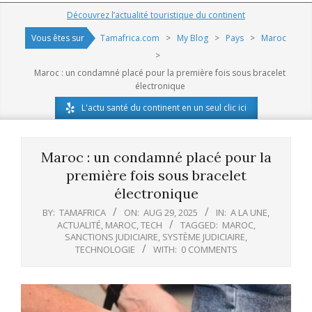
Navigation
Découvrez l’actualité touristique du continent
Menu
Vous êtes sur
Tamafrica.com
>
My Blog
>
Pays
>
Maroc
>
Maroc : un condamné placé pour la première fois sous bracelet
électronique
L'actu santé du continent en un seul clic ici
Maroc : un condamné placé pour la
première fois sous bracelet
électronique
BY:
TAMAFRICA
ON:
AUG 29, 2025
IN:
A LA UNE
,
ACTUALITÉ
,
MAROC
,
TECH
TAGGED:
MAROC
,
SANCTIONS JUDICIAIRE
,
SYSTÈME JUDICIAIRE
,
TECHNOLOGIE
WITH:
0 COMMENTS