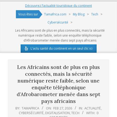
Navigation
Découvrez l’actualité touristique du continent
Menu
Vous êtes sur
Tamafrica.com
>
My Blog
>
Tech
>
Cybersécurité
>
Les Africains sont de plus en plus connectés, mais la sécurité
numérique reste faible, selon une enquête téléphonique
d’Afrobarometer menée dans sept pays africains
L'actu santé du continent en un seul clic ici
Les Africains sont de plus en plus
connectés, mais la sécurité
numérique reste faible, selon une
enquête téléphonique
d’Afrobarometer menée dans sept
pays africains
BY:
TAMAFRICA
ON:
FEB 27, 2026
IN:
ACTUALITÉ
,
CYBERSÉCURITÉ
,
DIGITALISATION
,
TECH
WITH:
0