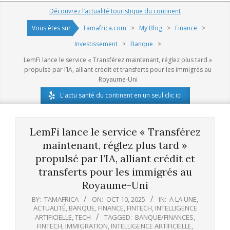
Navigation
Découvrez l’actualité touristique du continent
Menu
Vous êtes sur
Tamafrica.com
>
My Blog
>
Finance
>
Investissement
>
Banque
>
LemFi lance le service « Transférez maintenant, réglez plus tard »
propulsé par l’IA, alliant crédit et transferts pour les immigrés au
Royaume-Uni
L'actu santé du continent en un seul clic ici
LemFi lance le service « Transférez
maintenant, réglez plus tard »
propulsé par l’IA, alliant crédit et
transferts pour les immigrés au
Royaume-Uni
BY:
TAMAFRICA
ON:
OCT 10, 2025
IN:
A LA UNE
,
ACTUALITÉ
,
BANQUE
,
FINANCE
,
FINTECH
,
INTELLIGENCE
ARTIFICIELLE
,
TECH
TAGGED:
BANQUE/FINANCES
,
FINTECH
,
IMMIGRATION
,
INTELLIGENCE ARTIFICIELLE
,