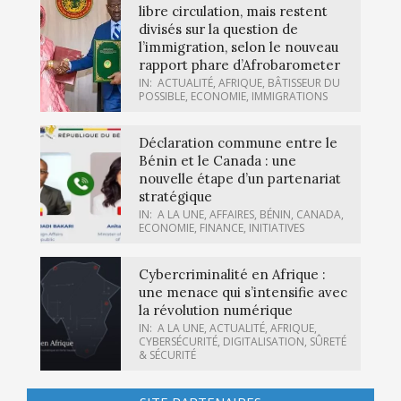
libre circulation, mais restent
divisés sur la question de
l’immigration, selon le nouveau
rapport phare d’Afrobarometer
IN:
ACTUALITÉ
,
AFRIQUE
,
BÂTISSEUR DU
POSSIBLE
,
ECONOMIE
,
IMMIGRATIONS
Déclaration commune entre le
Bénin et le Canada : une
nouvelle étape d’un partenariat
stratégique
IN:
A LA UNE
,
AFFAIRES
,
BÉNIN
,
CANADA
,
ECONOMIE
,
FINANCE
,
INITIATIVES
Cybercriminalité en Afrique :
une menace qui s’intensifie avec
la révolution numérique
IN:
A LA UNE
,
ACTUALITÉ
,
AFRIQUE
,
CYBERSÉCURITÉ
,
DIGITALISATION
,
SÛRETÉ
& SÉCURITÉ